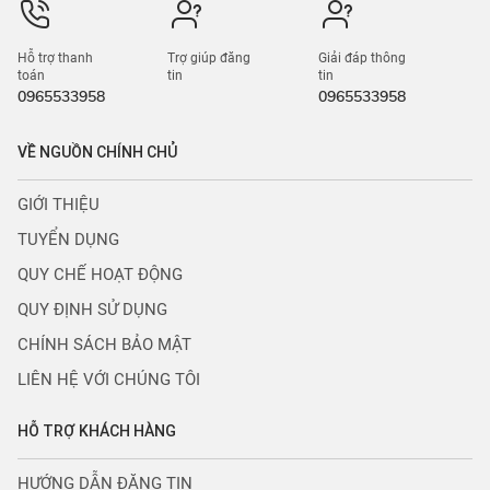
Hỗ trợ thanh
Trợ giúp đăng
Giải đáp thông
toán
tin
tin
0965533958
0965533958
VỀ NGUỒN CHÍNH CHỦ
GIỚI THIỆU
TUYỂN DỤNG
QUY CHẾ HOẠT ĐỘNG
QUY ĐỊNH SỬ DỤNG
CHÍNH SÁCH BẢO MẬT
LIÊN HỆ VỚI CHÚNG TÔI
HỖ TRỢ KHÁCH HÀNG
HƯỚNG DẪN ĐĂNG TIN