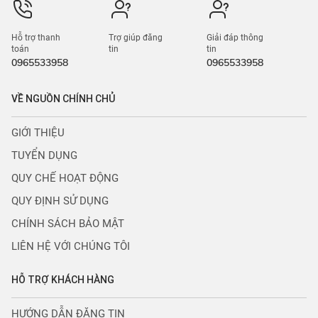
Hỗ trợ thanh
Trợ giúp đăng
Giải đáp thông
toán
tin
tin
0965533958
0965533958
VỀ NGUỒN CHÍNH CHỦ
GIỚI THIỆU
TUYỂN DỤNG
QUY CHẾ HOẠT ĐỘNG
QUY ĐỊNH SỬ DỤNG
CHÍNH SÁCH BẢO MẬT
LIÊN HỆ VỚI CHÚNG TÔI
HỖ TRỢ KHÁCH HÀNG
HƯỚNG DẪN ĐĂNG TIN