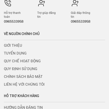
Hỗ trợ thanh
Trợ giúp đăng
Giải đáp thông
toán
tin
tin
0965533958
0965533958
VỀ NGUỒN CHÍNH CHỦ
GIỚI THIỆU
TUYỂN DỤNG
QUY CHẾ HOẠT ĐỘNG
QUY ĐỊNH SỬ DỤNG
CHÍNH SÁCH BẢO MẬT
LIÊN HỆ VỚI CHÚNG TÔI
HỖ TRỢ KHÁCH HÀNG
HƯỚNG DẪN ĐĂNG TIN