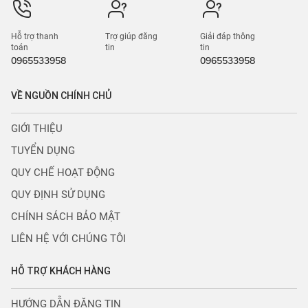
Hỗ trợ thanh
Trợ giúp đăng
Giải đáp thông
toán
tin
tin
0965533958
0965533958
VỀ NGUỒN CHÍNH CHỦ
GIỚI THIỆU
TUYỂN DỤNG
QUY CHẾ HOẠT ĐỘNG
QUY ĐỊNH SỬ DỤNG
CHÍNH SÁCH BẢO MẬT
LIÊN HỆ VỚI CHÚNG TÔI
HỖ TRỢ KHÁCH HÀNG
HƯỚNG DẪN ĐĂNG TIN