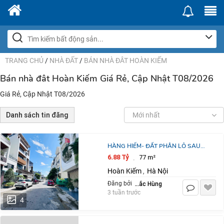
TRANG CHỦ
/
NHÀ ĐẤT
/
BÁN NHÀ ĐÂT HOÀN KIẾM
Bán nhà đât Hoàn Kiếm Giá Rẻ, Cập Nhật T08/2026
Giá Rẻ, Cập Nhật T08/2026
Danh sách tin đăng
Mới nhất
HÀNG HIẾM- ĐẤT PHÂN LÔ SAU
QUẬN UỶ HỒNG BÀNG 76M2- CHỈ
6.88 Tỷ
77 m²
·
6,X TỶ
Hoàn Kiếm
Hà Nội
,
Lê Đắc Hùng
Đăng bởi
3 tuần trước
4