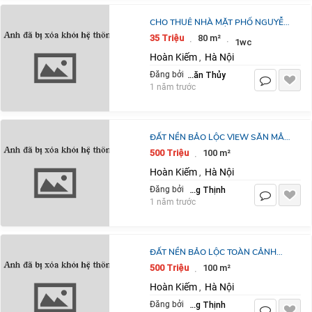
CHO THUÊ NHÀ MẶT PHỐ NGUYỄN
GIA THIỀU,HOÀN KIẾM 80M2 MẶT
35 Triệu
80 m²
·
·
1wc
TIỀN 9M,GIÁ THUÊ 35TR/TH
Hoàn Kiếm
Hà Nội
,
Nguyễn Văn Thủy
Đăng bởi
1 năm trước
ĐẤT NỀN BẢO LỘC VIEW SĂN MÂY
SIÊU CHILL – MUA ĐẤT “SỐNG ẢO”
500 Triệu
100 m²
·
CHUẨN STYLE GEN Z
Hoàn Kiếm
Hà Nội
,
Đặng Hoàng Thịnh
Đăng bởi
1 năm trước
ĐẤT NỀN BẢO LỘC TOÀN CẢNH
MÂY TRỜI HÙNG VĨ – MUA ĐẤT
500 Triệu
100 m²
·
“SỐNG ẢO” CHẤT NHƯ GEN Z
Hoàn Kiếm
Hà Nội
,
Đặng Hoàng Thịnh
Đăng bởi