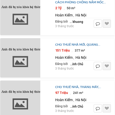
CÁCH PHÒNG CHỐNG NẤM MỐC
TRÊN MÁI NGÓI NHỰA
2 Tỷ
50 m²
·
Hoàn Kiếm
Hà Nội
,
nguyen van khuong
Đăng bởi
3 tháng trước
CHO THUÊ NHÀ MỚI, QUANG
TRUNG, THỢ NHUỘM, TRẦN QUỐC
151 Triệu
377 m²
·
TOẢN, 377M2X 7,5T
Hoàn Kiếm
Hà Nội
,
Chính Chủ
Đăng bởi
3 tháng trước
CHO THUÊ NHÀ, THANG MÁY,
241M2- 5,5T, HÀNG GAI, HÀNG
97 Triệu
241 m²
·
HÒM, HÀNG BÔNG
Hoàn Kiếm
Hà Nội
,
Chính Chủ
Đăng bởi
3 tháng trước