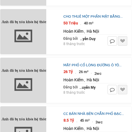
CHO THUÊ MỘT PHẦN MẶT BẰNG
SẢNH A25 – SỐ 19 CHẢ CÁ, HOÀN
50 Triệu
40 m²
·
KIẾM, HÀ NỘI
Hoàn Kiếm
Hà Nội
,
Nguyễn Duy
Đăng bởi
8 tháng trước
MẶT PHỐ CỔ LÒNG ĐƯỜNG Ô TÔ
TRÁNH, VỈA HÈ MÊNH MÔNG, KINH
26 Tỷ
26 m²
·
·
2wc
DOANH VÔ ĐỐI 5 TẦNG ĐẸP NHỈNH
Hoàn Kiếm
Hà Nội
,
25 TỶ
Nguyễn My
Đăng bởi
8 tháng trước
CC BÁN NHÀ BÊN CHẴN PHỐ BẠCH
ĐẰNG, 45M2X 3 TẦNG, 4 NGỦ, 25M
8.5 Tỷ
45 m²
·
·
3wc
RA MẶT PHỐ,
Hoàn Kiếm
Hà Nội
,