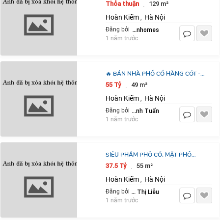
✨ VỊ TRÍ ĐẮC ĐỊA – ĐỐI DIỆN BBQ
Thỏa thuận
129 m²
·
PARK, VÀI BƯỚC RA SPRING PARK
Hoàn Kiếm
Hà Nội
,
&
Thảo BĐS Vinhomes
Đăng bởi
1 năm trước
🔥 BÁN NHÀ PHỐ CỔ HÀNG CÓT -
LÔ GÓC 3 MẶT THOÁNG - MẶT TIỀN
55 Tỷ
49 m²
·
HOA HẬU - KINH DOANH CỰC ĐỈNH
Hoàn Kiếm
Hà Nội
,
🔥
Nguyễn Anh Tuấn
Đăng bởi
1 năm trước
SIÊU PHẨM PHỐ CỔ, MẶT PHỐ
HÀNG ĐIẾU, 1 SỔ, 1 CHỦ, VUÔNG
37.5 Tỷ
55 m²
·
NỞ HẬU, DT 55M, 6 TẦNG, THÁNG
Hoàn Kiếm
Hà Nội
,
MÁY, CHỈ
Nguyễn Thị Liễu
Đăng bởi
1 năm trước