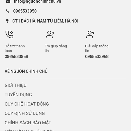
info@nguonchinhchu.vn
0965533958
CT1 BẮC HÀ, NAM TỪ LIÊM, HÀ NỘI
Hỗ trợ thanh
Trợ giúp đăng
Giải đáp thông
toán
tin
tin
0965533958
0965533958
VỀ NGUỒN CHÍNH CHỦ
GIỚI THIỆU
TUYỂN DỤNG
QUY CHẾ HOẠT ĐỘNG
QUY ĐỊNH SỬ DỤNG
CHÍNH SÁCH BẢO MẬT