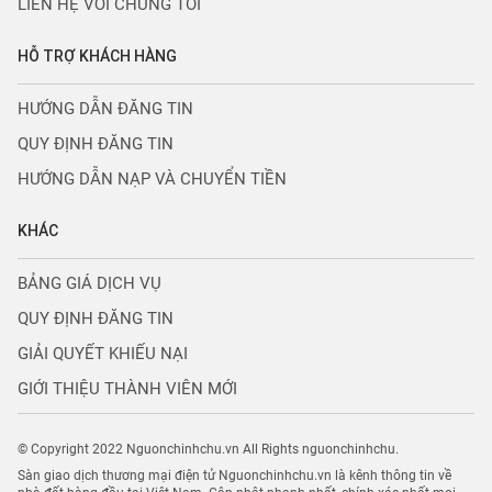
LIÊN HỆ VỚI CHÚNG TÔI
HỖ TRỢ KHÁCH HÀNG
HƯỚNG DẪN ĐĂNG TIN
QUY ĐỊNH ĐĂNG TIN
HƯỚNG DẪN NẠP VÀ CHUYỂN TIỀN
KHÁC
BẢNG GIÁ DỊCH VỤ
QUY ĐỊNH ĐĂNG TIN
GIẢI QUYẾT KHIẾU NẠI
GIỚI THIỆU THÀNH VIÊN MỚI
© Copyright 2022 Nguonchinhchu.vn All Rights nguonchinhchu.
Sàn giao dịch thương mại điện tử Nguonchinhchu.vn là kênh thông tin về