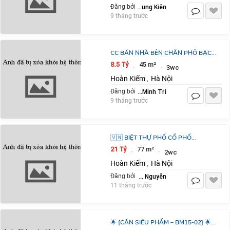
Nguyễn Trung Kiên
Đăng bởi
9 tháng trước
CC BÁN NHÀ BÊN CHẴN PHỐ BẠCH
ĐẰNG, 45M2X 3 TẦNG, 4 NGỦ, 25M
8.5 Tỷ
45 m²
·
·
3wc
RA MẶT PHỐ, 8.X TỶ
Hoàn Kiếm
Hà Nội
,
Lê Minh Trí
Đăng bởi
9 tháng trước
🇻🇳 BIỆT THỰ PHỐ CỔ PHỐ
NGUYỄN GIA THIỀU - GIÁ: 21TỶ HÀ
21 Tỷ
77 m²
·
·
2wc
NỘI.
Hoàn Kiếm
Hà Nội
,
Ngọc Nguyễn
Đăng bởi
11 tháng trước
🌟 [CĂN SIÊU PHẨM – BM15-02] 🌟