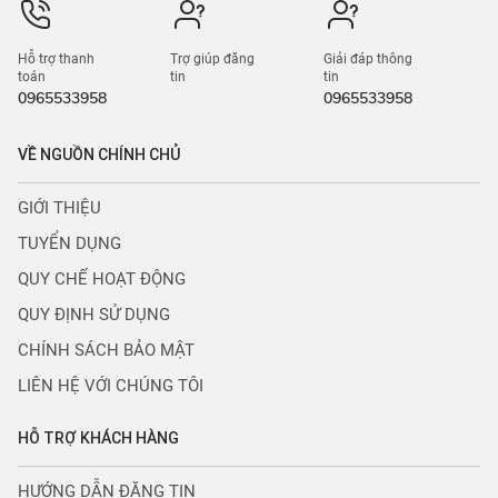
Hỗ trợ thanh
Trợ giúp đăng
Giải đáp thông
toán
tin
tin
0965533958
0965533958
VỀ NGUỒN CHÍNH CHỦ
GIỚI THIỆU
TUYỂN DỤNG
QUY CHẾ HOẠT ĐỘNG
QUY ĐỊNH SỬ DỤNG
CHÍNH SÁCH BẢO MẬT
LIÊN HỆ VỚI CHÚNG TÔI
HỖ TRỢ KHÁCH HÀNG
HƯỚNG DẪN ĐĂNG TIN