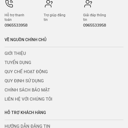
Hỗ trợ thanh
Trợ giúp đăng
Giải đáp thông
toán
tin
tin
0965533958
0965533958
VỀ NGUỒN CHÍNH CHỦ
GIỚI THIỆU
TUYỂN DỤNG
QUY CHẾ HOẠT ĐỘNG
QUY ĐỊNH SỬ DỤNG
CHÍNH SÁCH BẢO MẬT
LIÊN HỆ VỚI CHÚNG TÔI
HỖ TRỢ KHÁCH HÀNG
HƯỚNG DẪN ĐĂNG TIN