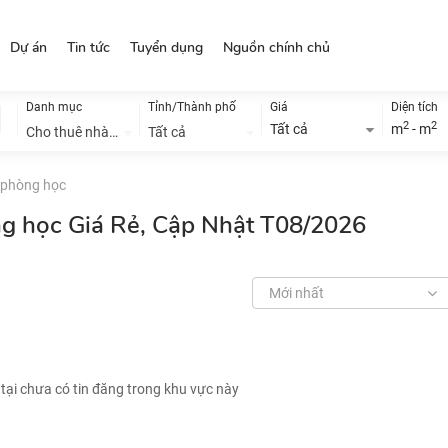
Dự án
Tin tức
Tuyển dụng
Nguồn chính chủ
Danh mục
Tỉnh/Thành phố
Giá
Diện tích
2
2
Tất cả
m
- m
Cho thuê nhà đất
Tất cả
 phòng học
ng học Giá Rẻ, Cập Nhật T08/2026
Mới nhất
 tại chưa có tin đăng trong khu vực này