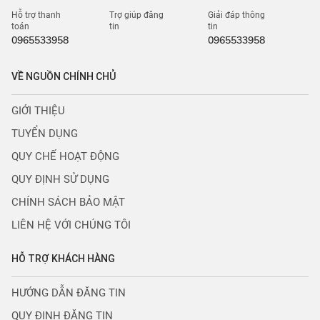
Hỗ trợ thanh
Trợ giúp đăng
Giải đáp thông
toán
tin
tin
0965533958
0965533958
VỀ NGUỒN CHÍNH CHỦ
GIỚI THIỆU
TUYỂN DỤNG
QUY CHẾ HOẠT ĐỘNG
QUY ĐỊNH SỬ DỤNG
CHÍNH SÁCH BẢO MẬT
LIÊN HỆ VỚI CHÚNG TÔI
HỖ TRỢ KHÁCH HÀNG
HƯỚNG DẪN ĐĂNG TIN
QUY ĐỊNH ĐĂNG TIN