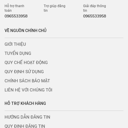
Hỗ trợ thanh
Trợ giúp đăng
Giải đáp thông
toán
tin
tin
0965533958
0965533958
VỀ NGUỒN CHÍNH CHỦ
GIỚI THIỆU
TUYỂN DỤNG
QUY CHẾ HOẠT ĐỘNG
QUY ĐỊNH SỬ DỤNG
CHÍNH SÁCH BẢO MẬT
LIÊN HỆ VỚI CHÚNG TÔI
HỖ TRỢ KHÁCH HÀNG
HƯỚNG DẪN ĐĂNG TIN
QUY ĐỊNH ĐĂNG TIN