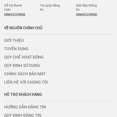
Hỗ trợ thanh
Trợ giúp đăng
Giải đáp thông
toán
tin
tin
0965533958
0965533958
VỀ NGUỒN CHÍNH CHỦ
GIỚI THIỆU
TUYỂN DỤNG
QUY CHẾ HOẠT ĐỘNG
QUY ĐỊNH SỬ DỤNG
CHÍNH SÁCH BẢO MẬT
LIÊN HỆ VỚI CHÚNG TÔI
HỖ TRỢ KHÁCH HÀNG
HƯỚNG DẪN ĐĂNG TIN
QUY ĐỊNH ĐĂNG TIN