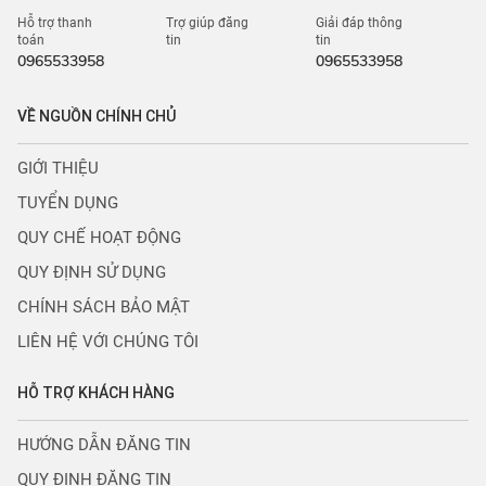
Hỗ trợ thanh
Trợ giúp đăng
Giải đáp thông
toán
tin
tin
0965533958
0965533958
VỀ NGUỒN CHÍNH CHỦ
GIỚI THIỆU
TUYỂN DỤNG
QUY CHẾ HOẠT ĐỘNG
QUY ĐỊNH SỬ DỤNG
CHÍNH SÁCH BẢO MẬT
LIÊN HỆ VỚI CHÚNG TÔI
HỖ TRỢ KHÁCH HÀNG
HƯỚNG DẪN ĐĂNG TIN
QUY ĐỊNH ĐĂNG TIN