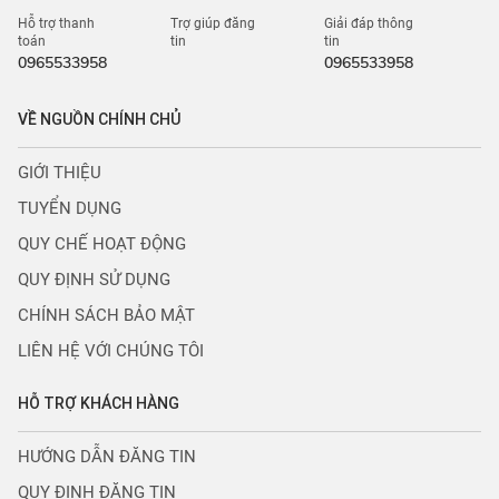
Hỗ trợ thanh
Trợ giúp đăng
Giải đáp thông
toán
tin
tin
0965533958
0965533958
VỀ NGUỒN CHÍNH CHỦ
GIỚI THIỆU
TUYỂN DỤNG
QUY CHẾ HOẠT ĐỘNG
QUY ĐỊNH SỬ DỤNG
CHÍNH SÁCH BẢO MẬT
LIÊN HỆ VỚI CHÚNG TÔI
HỖ TRỢ KHÁCH HÀNG
HƯỚNG DẪN ĐĂNG TIN
QUY ĐỊNH ĐĂNG TIN