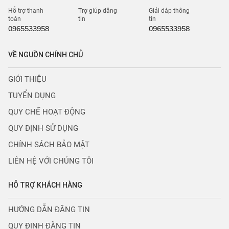
Hỗ trợ thanh
Trợ giúp đăng
Giải đáp thông
toán
tin
tin
0965533958
0965533958
VỀ NGUỒN CHÍNH CHỦ
GIỚI THIỆU
TUYỂN DỤNG
QUY CHẾ HOẠT ĐỘNG
QUY ĐỊNH SỬ DỤNG
CHÍNH SÁCH BẢO MẬT
LIÊN HỆ VỚI CHÚNG TÔI
HỖ TRỢ KHÁCH HÀNG
HƯỚNG DẪN ĐĂNG TIN
QUY ĐỊNH ĐĂNG TIN