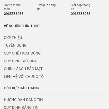
Hỗ trợ thanh
Trợ giúp đăng
Giải đáp thông
toán
tin
tin
0965533958
0965533958
VỀ NGUỒN CHÍNH CHỦ
GIỚI THIỆU
TUYỂN DỤNG
QUY CHẾ HOẠT ĐỘNG
QUY ĐỊNH SỬ DỤNG
CHÍNH SÁCH BẢO MẬT
LIÊN HỆ VỚI CHÚNG TÔI
HỖ TRỢ KHÁCH HÀNG
HƯỚNG DẪN ĐĂNG TIN
QUY ĐỊNH ĐĂNG TIN