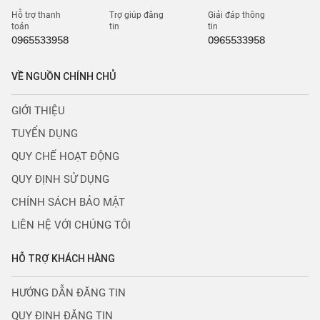
Hỗ trợ thanh
Trợ giúp đăng
Giải đáp thông
toán
tin
tin
0965533958
0965533958
VỀ NGUỒN CHÍNH CHỦ
GIỚI THIỆU
TUYỂN DỤNG
QUY CHẾ HOẠT ĐỘNG
QUY ĐỊNH SỬ DỤNG
CHÍNH SÁCH BẢO MẬT
LIÊN HỆ VỚI CHÚNG TÔI
HỖ TRỢ KHÁCH HÀNG
HƯỚNG DẪN ĐĂNG TIN
QUY ĐỊNH ĐĂNG TIN