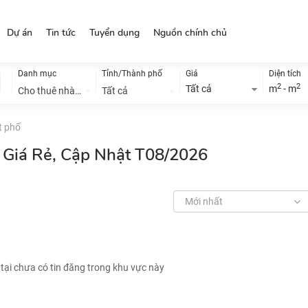
Dự án
Tin tức
Tuyển dụng
Nguồn chính chủ
Danh mục
Tỉnh/Thành phố
Giá
Diện tích
2
2
Tất cả
m
- m
Cho thuê nhà đất
Tất cả
t phố
 Giá Rẻ, Cập Nhật T08/2026
Mới nhất
 tại chưa có tin đăng trong khu vực này