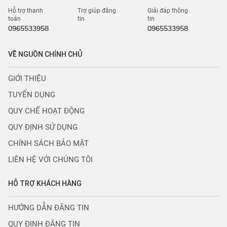
Hỗ trợ thanh
Trợ giúp đăng
Giải đáp thông
toán
tin
tin
0965533958
0965533958
VỀ NGUỒN CHÍNH CHỦ
GIỚI THIỆU
TUYỂN DỤNG
QUY CHẾ HOẠT ĐỘNG
QUY ĐỊNH SỬ DỤNG
CHÍNH SÁCH BẢO MẬT
LIÊN HỆ VỚI CHÚNG TÔI
HỖ TRỢ KHÁCH HÀNG
HƯỚNG DẪN ĐĂNG TIN
QUY ĐỊNH ĐĂNG TIN