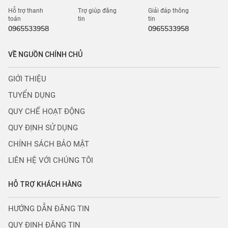
Hỗ trợ thanh
Trợ giúp đăng
Giải đáp thông
toán
tin
tin
0965533958
0965533958
VỀ NGUỒN CHÍNH CHỦ
GIỚI THIỆU
TUYỂN DỤNG
QUY CHẾ HOẠT ĐỘNG
QUY ĐỊNH SỬ DỤNG
CHÍNH SÁCH BẢO MẬT
LIÊN HỆ VỚI CHÚNG TÔI
HỖ TRỢ KHÁCH HÀNG
HƯỚNG DẪN ĐĂNG TIN
QUY ĐỊNH ĐĂNG TIN