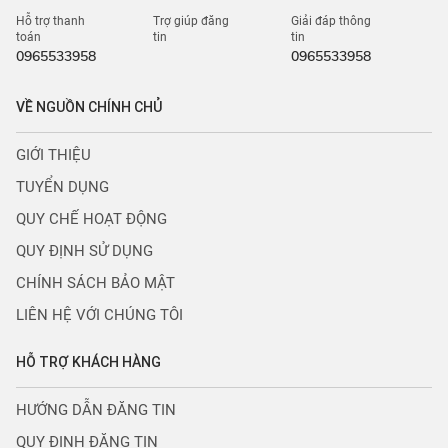
Hỗ trợ thanh
Trợ giúp đăng
Giải đáp thông
toán
tin
tin
0965533958
0965533958
VỀ NGUỒN CHÍNH CHỦ
GIỚI THIỆU
TUYỂN DỤNG
QUY CHẾ HOẠT ĐỘNG
QUY ĐỊNH SỬ DỤNG
CHÍNH SÁCH BẢO MẬT
LIÊN HỆ VỚI CHÚNG TÔI
HỖ TRỢ KHÁCH HÀNG
HƯỚNG DẪN ĐĂNG TIN
QUY ĐỊNH ĐĂNG TIN