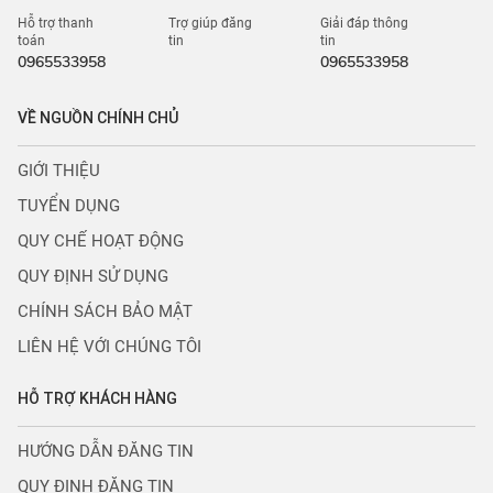
Hỗ trợ thanh
Trợ giúp đăng
Giải đáp thông
toán
tin
tin
0965533958
0965533958
VỀ NGUỒN CHÍNH CHỦ
GIỚI THIỆU
TUYỂN DỤNG
QUY CHẾ HOẠT ĐỘNG
QUY ĐỊNH SỬ DỤNG
CHÍNH SÁCH BẢO MẬT
LIÊN HỆ VỚI CHÚNG TÔI
HỖ TRỢ KHÁCH HÀNG
HƯỚNG DẪN ĐĂNG TIN
QUY ĐỊNH ĐĂNG TIN