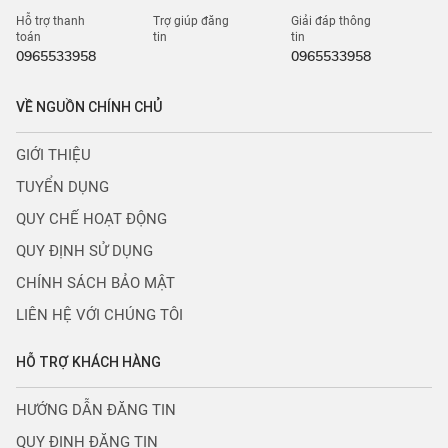
Hỗ trợ thanh
Trợ giúp đăng
Giải đáp thông
toán
tin
tin
0965533958
0965533958
VỀ NGUỒN CHÍNH CHỦ
GIỚI THIỆU
TUYỂN DỤNG
QUY CHẾ HOẠT ĐỘNG
QUY ĐỊNH SỬ DỤNG
CHÍNH SÁCH BẢO MẬT
LIÊN HỆ VỚI CHÚNG TÔI
HỖ TRỢ KHÁCH HÀNG
HƯỚNG DẪN ĐĂNG TIN
QUY ĐỊNH ĐĂNG TIN