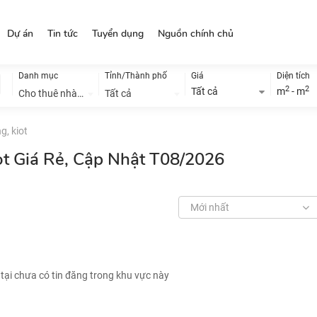
Dự án
Tin tức
Tuyển dụng
Nguồn chính chủ
Danh mục
Tỉnh/Thành phố
Giá
Diện tích
2
2
Tất cả
m
- m
Cho thuê nhà đất
Tất cả
g, kiot
ot Giá Rẻ, Cập Nhật T08/2026
Mới nhất
 tại chưa có tin đăng trong khu vực này