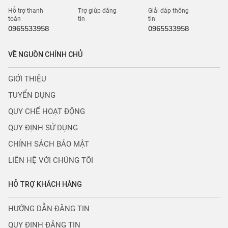
Hỗ trợ thanh
Trợ giúp đăng
Giải đáp thông
toán
tin
tin
0965533958
0965533958
VỀ NGUỒN CHÍNH CHỦ
GIỚI THIỆU
TUYỂN DỤNG
QUY CHẾ HOẠT ĐỘNG
QUY ĐỊNH SỬ DỤNG
CHÍNH SÁCH BẢO MẬT
LIÊN HỆ VỚI CHÚNG TÔI
HỖ TRỢ KHÁCH HÀNG
HƯỚNG DẪN ĐĂNG TIN
QUY ĐỊNH ĐĂNG TIN