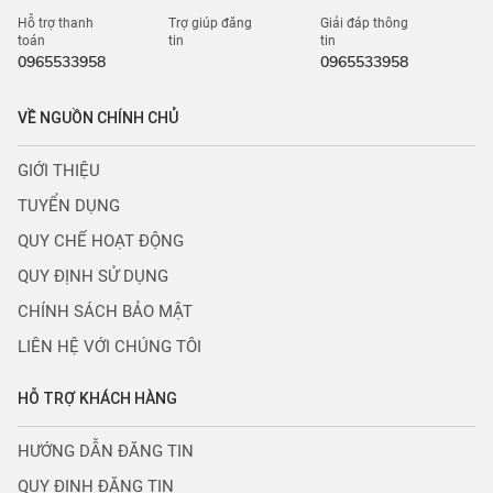
Hỗ trợ thanh
Trợ giúp đăng
Giải đáp thông
toán
tin
tin
0965533958
0965533958
VỀ NGUỒN CHÍNH CHỦ
GIỚI THIỆU
TUYỂN DỤNG
QUY CHẾ HOẠT ĐỘNG
QUY ĐỊNH SỬ DỤNG
CHÍNH SÁCH BẢO MẬT
LIÊN HỆ VỚI CHÚNG TÔI
HỖ TRỢ KHÁCH HÀNG
HƯỚNG DẪN ĐĂNG TIN
QUY ĐỊNH ĐĂNG TIN