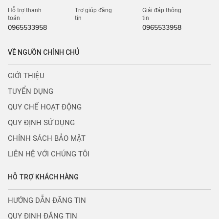
Hỗ trợ thanh
Trợ giúp đăng
Giải đáp thông
toán
tin
tin
0965533958
0965533958
VỀ NGUỒN CHÍNH CHỦ
GIỚI THIỆU
TUYỂN DỤNG
QUY CHẾ HOẠT ĐỘNG
QUY ĐỊNH SỬ DỤNG
CHÍNH SÁCH BẢO MẬT
LIÊN HỆ VỚI CHÚNG TÔI
HỖ TRỢ KHÁCH HÀNG
HƯỚNG DẪN ĐĂNG TIN
QUY ĐỊNH ĐĂNG TIN