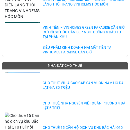
SIÊU PHẨM CẶP ĐÔI 60M² MẶT TIỀN 6M – ĐỐI DIỆN
LÀNG THỜI TRANG VINHOEMS HÓC MÔN
VỊNH TIÊN – VINHOMES GREEN PARADISE CẦN GIỜ
CƠ HỘI SỞ HỮU CĂN ĐẸP NGHỈ DƯỠNG & ĐẦU TƯ
TẠI PHÂN KHU
SIÊU PHẨM KINH DOANH HAI MẶT TIỀN TẠI
VINHOMES PARADISE CẦN GIỜ
NHÀ ĐẤT CHO THUÊ
CHO THUÊ VILLA CAO CẤP SÂN VƯỜN NAM HỒ ĐÀ
LẠT GIÁ 30 TRIỆU