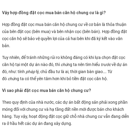
Vậy hợp đồng đặt cọc mua bán căn hộ chung cư là gì?
Hợp đồng đặt cọc mua bán căn hộ chung cư về cơ bản là thỏa thuận
của bên đặt cọc (bên mua) và bên nhận cọc (bên bán). Hợp đồng đặt
cọc căn hộ sẽ bảo vệ quyền lợi của cả hai bên khi đã ký kết vào văn
bản.
Tuy nhiên, để tránh những rủi ro không đáng có khi lựa chọn đặt cọc
căn hộ tại một dự án nào đó, thì
chú
ng ta nên tìm hiểu
trước
về dự án
đó, như: tính
pháp
lý, chủ đầu tư là ai, thời gian bàn giao…. Từ
đó
chú
ng ta có thể yên tâm hơn khi bỏ tiền đặt cọc căn hộ.
Vì sao phải đặt cọc mua bán căn hộ chung cư?
Theo quy định của nhà nước, các dự án bất động sản phải xong phần
móng đối với chung cư và hạ tầng đất nền mới được bán cho khách
hàng. Tuy vậy, hoạt động đặt cọc giữ chỗ nhà chung cư vẫn đang diễn
ra ở hầu hết các dự án đang xây dựng.