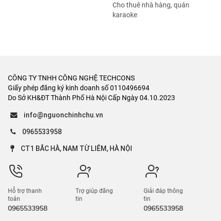
Bán cửa hàng, kiot
nghỉ
Bán tòa chung cư mini
Cho thuê kho, xưởng
Bán trang trại, khu nghỉ
Cho thuê trường, phòng
dưỡng
học
Bán bất động sản khác
Cho thuê toà chung cư mini
Cho thuê nhà hàng, quán
karaoke
CÔNG TY TNHH CÔNG NGHỆ TECHCONS
Giấy phép đăng ký kinh doanh số 0110496694
Do Sở KH&ĐT Thành Phố Hà Nội Cấp Ngày 04.10.2023
info@nguonchinhchu.vn
0965533958