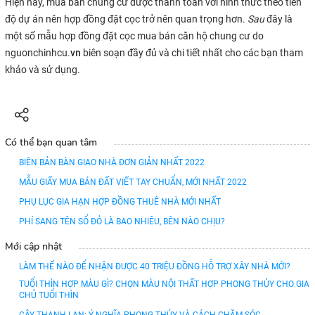
Hiện nay, mua bán chung cư được thanh toán với hình thức theo tiến
độ dự án nên hợp đồng đặt cọc trở nên quan trọng hơn.
Sau
đây là
một số mẫu hợp đồng đặt cọc mua bán căn hộ chung cư do
.vn
nguonchinhcu
biên soạn đầy đủ và chi tiết nhất cho các bạn tham
khảo và sử dụng.
Có thể bạn quan tâm
BIÊN BẢN BÀN GIAO NHÀ ĐƠN GIẢN NHẤT 2022
MẪU GIẤY MUA BÁN ĐẤT VIẾT TAY CHUẨN, MỚI NHẤT 2022
PHỤ LỤC GIA HẠN HỢP ĐỒNG THUÊ NHÀ MỚI NHẤT
PHÍ SANG TÊN SỔ ĐỎ LÀ BAO NHIÊU, BÊN NÀO CHỊU?
Mới cập nhật
LÀM THẾ NÀO ĐỂ NHẬN ĐƯỢC 40 TRIỆU ĐỒNG HỖ TRỢ XÂY NHÀ MỚI?
TUỔI THÌN HỢP MÀU GÌ? CHỌN MÀU NỘI THẤT HỢP PHONG THỦY CHO GIA
CHỦ TUỔI THÌN