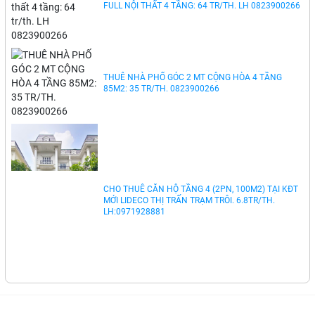
CHO THUÊ NHÀ NGUYỄN VIẾT XUÂN PHƯỜNG 4 ĐÀ
LẠT 6 TRIỆU
CHO THUÊ 15 CĂN HỘ DỊCH VỤ KHU BẮC HẢI Q10
FULL NỘI THẤT 4 TẦNG: 64 TR/TH. LH 0823900266
THUÊ NHÀ PHỐ GÓC 2 MT CỘNG HÒA 4 TẦNG
85M2: 35 TR/TH. 0823900266
CHO THUÊ CĂN HỘ TẦNG 4 (2PN, 100M2) TẠI KĐT
MỚI LIDECO THỊ TRẤN TRẠM TRÔI. 6.8TR/TH.