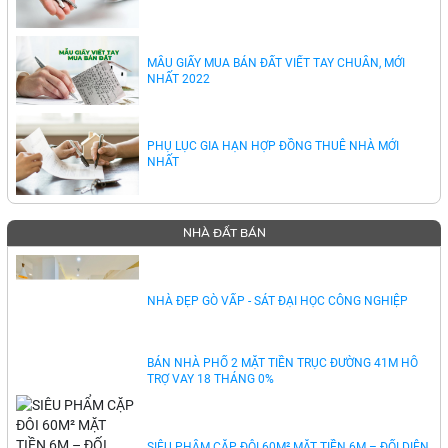
MẪU GIẤY MUA BÁN ĐẤT VIẾT TAY CHUẨN, MỚI
NHẤT 2022
PHỤ LỤC GIA HẠN HỢP ĐỒNG THUÊ NHÀ MỚI
NHẤT
NHÀ ĐẤT BÁN
NHÀ ĐẸP GÒ VẤP - SÁT ĐẠI HỌC CÔNG NGHIỆP
BÁN NHÀ PHỐ 2 MẶT TIỀN TRỤC ĐƯỜNG 41M HỖ
TRỢ VAY 18 THÁNG 0%