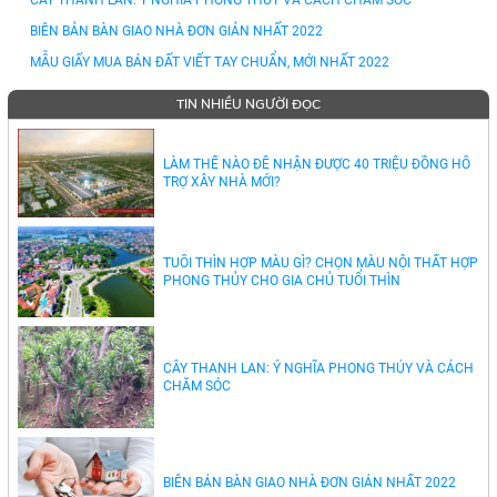
CÂY THANH LAN: Ý NGHĨA PHONG THỦY VÀ CÁCH CHĂM SÓC
BIÊN BẢN BÀN GIAO NHÀ ĐƠN GIẢN NHẤT 2022
MẪU GIẤY MUA BÁN ĐẤT VIẾT TAY CHUẨN, MỚI NHẤT 2022
TIN NHIỀU NGƯỜI ĐỌC
LÀM THẾ NÀO ĐỂ NHẬN ĐƯỢC 40 TRIỆU ĐỒNG HỖ
TRỢ XÂY NHÀ MỚI?
TUỔI THÌN HỢP MÀU GÌ? CHỌN MÀU NỘI THẤT HỢP
PHONG THỦY CHO GIA CHỦ TUỔI THÌN
CÂY THANH LAN: Ý NGHĨA PHONG THỦY VÀ CÁCH
CHĂM SÓC
BIÊN BẢN BÀN GIAO NHÀ ĐƠN GIẢN NHẤT 2022