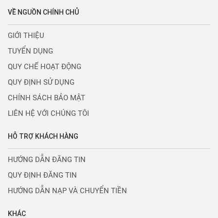
CT1 BẮC HÀ, NAM TỪ LIÊM, HÀ NỘI
Hỗ trợ thanh
Trợ giúp đăng
Giải đáp thông
toán
tin
tin
0965533958
0965533958
VỀ NGUỒN CHÍNH CHỦ
GIỚI THIỆU
TUYỂN DỤNG
QUY CHẾ HOẠT ĐỘNG
QUY ĐỊNH SỬ DỤNG
CHÍNH SÁCH BẢO MẬT
LIÊN HỆ VỚI CHÚNG TÔI
HỖ TRỢ KHÁCH HÀNG