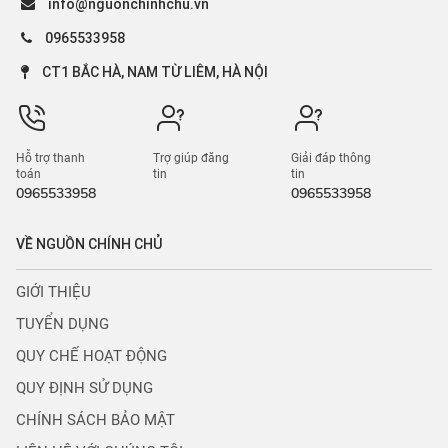
info@nguonchinhchu.vn
0965533958
CT1 BẮC HÀ, NAM TỪ LIÊM, HÀ NỘI
Hỗ trợ thanh
Trợ giúp đăng
Giải đáp thông
toán
tin
tin
0965533958
0965533958
VỀ NGUỒN CHÍNH CHỦ
GIỚI THIỆU
TUYỂN DỤNG
QUY CHẾ HOẠT ĐỘNG
QUY ĐỊNH SỬ DỤNG
CHÍNH SÁCH BẢO MẬT