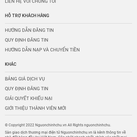
LIÊN HỆ VỚI CHÚNG TÔI
HỖ TRỢ KHÁCH HÀNG
HƯỚNG DẪN ĐĂNG TIN
QUY ĐỊNH ĐĂNG TIN
HƯỚNG DẪN NẠP VÀ CHUYỂN TIỀN
KHÁC
BẢNG GIÁ DỊCH VỤ
QUY ĐỊNH ĐĂNG TIN
GIẢI QUYẾT KHIẾU NẠI
GIỚI THIỆU THÀNH VIÊN MỚI
© Copyright 2022 Nguonchinhchu.vn All Rights nguonchinhchu.
Sàn giao dịch thương mại điện tử Nguonchinhchu.vn là kênh thông tin về