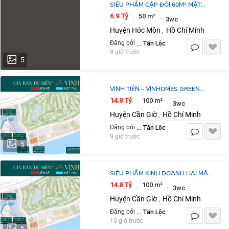
SIÊU PHẨM CẶP ĐÔI 60M² MẶT
TIỀN 6M – ĐỐI DIỆN LÀNG THỜI
6.9 Tỷ
50 m²
·
·
3wc
TRANG VINHOEMS HÓC MÔN
Huyện Hóc Môn
Hồ Chí Minh
,
Nguyễn Tấn Lộc
Đăng bởi
9 giờ trước
5
VỊNH TIÊN – VINHOMES GREEN
PARADISE CẦN GIỜ CƠ HỘI SỞ
14.8 Tỷ
100 m²
·
·
3wc
HỮU CĂN ĐẸP NGHỈ DƯỠNG & ĐẦU
Huyện Cần Giờ
Hồ Chí Minh
,
TƯ TẠI PHÂN KHU
Nguyễn Tấn Lộc
Đăng bởi
9 giờ trước
5
SIÊU PHẨM KINH DOANH HAI MẶT
TIỀN TẠI VINHOMES PARADISE CẦN
14.8 Tỷ
100 m²
·
·
3wc
GIỜ
Huyện Cần Giờ
Hồ Chí Minh
,
Nguyễn Tấn Lộc
Đăng bởi
10 giờ trước
5