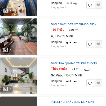
Tran Manh Hung
Đăng bởi
2 ngày trước
5
BÁN 330M2 ĐẤT MT 659 ĐỐI DIỆN
DỰ ÁN GLWLBOCITY ĐƯỜNG ĐỖ
130 Triệu
330 m²
·
XUÂN HỢP TP THỦ ĐỨC.
9
Hồ Chí Minh
,
LH:0903464999.
dang la ban
Đăng bởi
2 ngày trước
6
BÁN NHÀ QUANG TRUNG THỐNG
NHẤT, NỞ HẬU 91M2, ĐÚC 4 TẦNG,
Thỏa thuận
91 m²
·
·
5wc
4 PHÒNG NGỦ , GIÁ 8.5 TỶ THƯƠNG
Gò Vấp
Hồ Chí Minh
,
LƯỢNG -
Võ Thanh Loan
Đăng bởi
2 ngày trước
5
CHÍNH CHỦ CẦN BÁN NHÀ MẶT