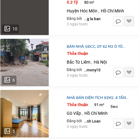
TIỀN 80M² TÂN XUÂN, SHR , 5.2 TỶ.
5.2 Tỷ
80 m²
·
LH:0909635789
Huyện Hóc Môn
Hồ Chí Minh
,
dang la ban
Đăng bởi
2 ngày trước
10
BÁN NHÀ SĐCC, DT 62 M2 Ô TÔ
VÀO NHÀ, SỐ 24 NGÕ 114/2 PHỐ
Thỏa thuận
·
TÂN PHONG, THỤY PHƯƠNG, HÀ
Bắc Từ Liêm
Hà Nội
,
NỘI
Harmony10
Đăng bởi
3 ngày trước
6
NHÀ BÁN DIỆN TÍCH 91M2 ,4 TẦNG,
4 PHÒNG NGỦ LỚN, 5WC, QUANG
Thỏa thuận
91 m²
·
·
5wc
TRUNG THỐNG NHẤT, NỞ HẬU TÀI
Gò Vấp
Hồ Chí Minh
,
LỘC, 8.5
Võ Thanh Loan
Đăng bởi
3 ngày trước
5