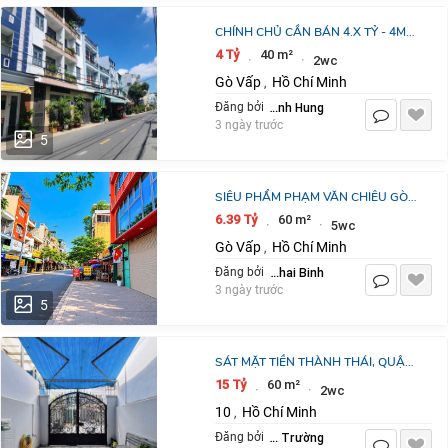
CHÍNH CHỦ CẦN BÁN 4.X TỶ - 4M
X10M - SD 80M2 - THỐNG NHẤT -
4 Tỷ
40 m²
·
·
2wc
GÒ VẤP
Gò Vấp
Hồ Chí Minh
,
Tran Manh Hung
Đăng bởi
3 ngày trước
5
SIÊU PHẨM PHẠM VĂN CHIÊU GÒ
VẤP – HẺM XE HƠI 6M THÔNG BÀN
6.39 Tỷ
60 m²
·
·
5wc
CỜ – 3 TẦNG BTCT MỚI ĐẸP – GIÁ
Gò Vấp
Hồ Chí Minh
,
CHỈ 6.X TỶ
Ly Thai Binh
Đăng bởi
3 ngày trước
5
SÁT MẶT TIỀN THÀNH THÁI, QUẬN
10 - 60M2, 2 TẦNG - CHỈ 15 TỶ
15 Tỷ
60 m²
·
·
2wc
10
Hồ Chí Minh
,
Kim Nhật Trường
Đăng bởi