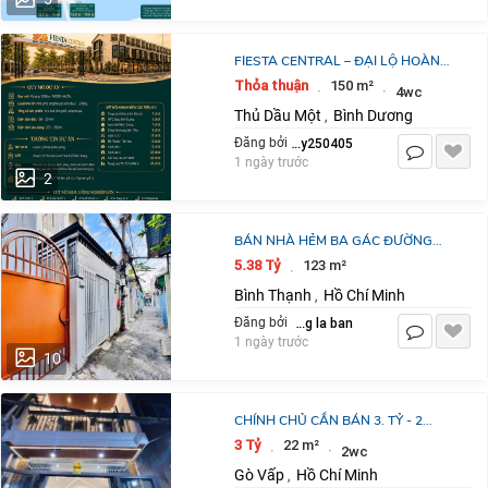
FIESTA CENTRAL – ĐẠI LỘ HOÀNG
KIM TÂM ĐIỂM ĐẦU TƯ GIỮA
Thỏa thuận
150 m²
·
·
4wc
THÀNH PHỐ MỚI BÌNH DƯƠNG
Thủ Dầu Một
Bình Dương
,
thuythuy250405
Đăng bởi
1 ngày trước
2
BÁN NHÀ HẺM BA GÁC ĐƯỜNG
XVNT, Q.BÌNH THẠNH 123,5 M2 SHR
5.38 Tỷ
123 m²
·
CHỈ 5TỶ38. LH:0792022984.
Bình Thạnh
Hồ Chí Minh
,
dang la ban
Đăng bởi
1 ngày trước
10
CHÍNH CHỦ CẦN BÁN 3. TỶ - 2
TẦNG - SD 40M2 - BÙI QUANG LÀ -
3 Tỷ
22 m²
·
·
2wc
GÒ VẤP - NHÀ MỚI
Gò Vấp
Hồ Chí Minh
,