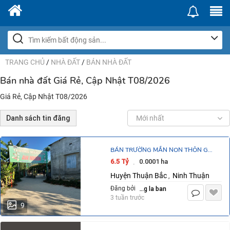
TRANG CHỦ
/
NHÀ ĐẤT
/
BÁN NHÀ ĐẤT
Bán nhà đất Giá Rẻ, Cập Nhật T08/2026
Giá Rẻ, Cập Nhật T08/2026
Danh sách tin đăng
Mới nhất
BÁN TRƯỜNG MẦN NON THÔN GÒ
SẠN, XÃ BẮC PHONG, HUYỆN
6.5 Tỷ
0.0001 ha
·
THUẬN BẮC. LH:0906000199.
Huyện Thuận Bắc
Ninh Thuận
,
dang la ban
Đăng bởi
3 tuần trước
9