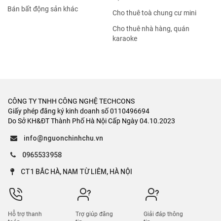
Cho thuê khách sạn, nhà
Bán cửa hàng, kiot
nghỉ
Bán tòa chung cư mini
Cho thuê kho, xưởng
Bán trang trại, khu nghỉ
Cho thuê trường, phòng
dưỡng
học
Bán bất động sản khác
Cho thuê toà chung cư mini
Cho thuê nhà hàng, quán
karaoke
CÔNG TY TNHH CÔNG NGHỆ TECHCONS
Giấy phép đăng ký kinh doanh số 0110496694
Do Sở KH&ĐT Thành Phố Hà Nội Cấp Ngày 04.10.2023
info@nguonchinhchu.vn
0965533958