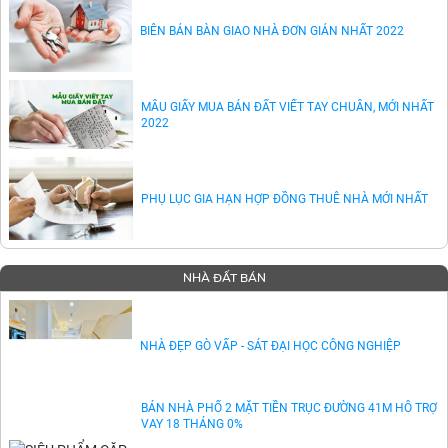
BIÊN BẢN BÀN GIAO NHÀ ĐƠN GIẢN NHẤT 2022
MẪU GIẤY MUA BÁN ĐẤT VIẾT TAY CHUẨN, MỚI NHẤT
2022
PHỤ LỤC GIA HẠN HỢP ĐỒNG THUÊ NHÀ MỚI NHẤT
NHÀ ĐẤT BÁN
NHÀ ĐẸP GÒ VẤP - SÁT ĐẠI HỌC CÔNG NGHIỆP
BÁN NHÀ PHỐ 2 MẶT TIỀN TRỤC ĐƯỜNG 41M HỖ TRỢ