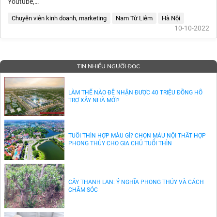
Youtube,…
Chuyên viên kinh doanh, marketing
Nam Từ Liêm
Hà Nội
10-10-2022
TIN NHIỀU NGƯỜI ĐỌC
LÀM THẾ NÀO ĐỂ NHẬN ĐƯỢC 40 TRIỆU ĐỒNG HỖ
TRỢ XÂY NHÀ MỚI?
TUỔI THÌN HỢP MÀU GÌ? CHỌN MÀU NỘI THẤT HỢP
PHONG THỦY CHO GIA CHỦ TUỔI THÌN
CÂY THANH LAN: Ý NGHĨA PHONG THỦY VÀ CÁCH
CHĂM SÓC