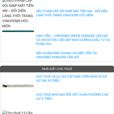
VAY 18 THÁNG 0%
SIÊU PHẨM CẶP ĐÔI 60M² MẶT TIỀN 6M – ĐỐI DIỆN
LÀNG THỜI TRANG VINHOEMS HÓC MÔN
VỊNH TIÊN – VINHOMES GREEN PARADISE CẦN GIỜ
CƠ HỘI SỞ HỮU CĂN ĐẸP NGHỈ DƯỠNG & ĐẦU TƯ TẠI
PHÂN KHU
SIÊU PHẨM KINH DOANH HAI MẶT TIỀN TẠI
VINHOMES PARADISE CẦN GIỜ
NHÀ ĐẤT CHO THUÊ
CHO THUÊ VILLA CAO CẤP SÂN VƯỜN NAM HỒ ĐÀ
LẠT GIÁ 30 TRIỆU