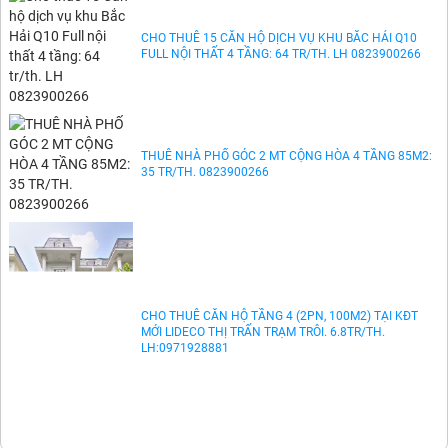
CHO THUÊ NHÀ NGUYỄN VIẾT XUÂN PHƯỜNG 4 ĐÀ
LẠT 6 TRIỆU
CHO THUÊ 15 CĂN HỘ DỊCH VỤ KHU BẮC HẢI Q10
FULL NỘI THẤT 4 TẦNG: 64 TR/TH. LH 0823900266
THUÊ NHÀ PHỐ GÓC 2 MT CỘNG HÒA 4 TẦNG 85M2:
35 TR/TH. 0823900266
CHO THUÊ CĂN HỘ TẦNG 4 (2PN, 100M2) TẠI KĐT
MỚI LIDECO THỊ TRẤN TRẠM TRÔI. 6.8TR/TH.