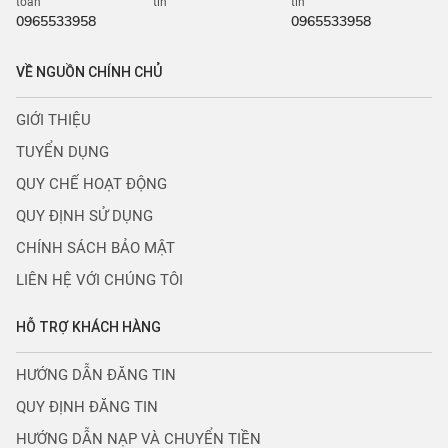
CT1 BẮC HÀ, NAM TỪ LIÊM, HÀ NỘI
Hỗ trợ thanh
Trợ giúp đăng
Giải đáp thông
toán
tin
tin
0965533958
0965533958
VỀ NGUỒN CHÍNH CHỦ
GIỚI THIỆU
TUYỂN DỤNG
QUY CHẾ HOẠT ĐỘNG
QUY ĐỊNH SỬ DỤNG
CHÍNH SÁCH BẢO MẬT
LIÊN HỆ VỚI CHÚNG TÔI
HỖ TRỢ KHÁCH HÀNG