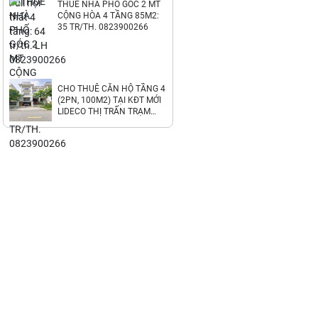
THUÊ NHÀ PHỐ GÓC 2 MT
CỘNG HÒA 4 TẦNG 85M2:
35 TR/TH. 0823900266
CHO THUÊ CĂN HỘ TẦNG 4
(2PN, 100M2) TẠI KĐT MỚI
LIDECO THỊ TRẤN TRẠM
TRÔI. 6.8TR/TH.
LH:0971928881