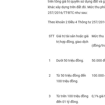
trên tổng giá trị quyền sử dụng đất và g
khác xây dựng trên đất đó. Mức thu ph
257/2016/TT-BTC như sau:
Theo khoản 2 Điều 4 Thông tư 257/201
STT
Giá trị tài sản hoặc giá
Mức thu
trị hợp đồng, giao dịch
(đồng/tr
1
Dưới 50 triệu đồng.
50.000 đ
2
Từ 50 triệu đồng đến
100.000 
100 triệu đồng.
3
Từ trên 100 triệu đồng
0,1% giá 
đến 01 tỷ đồng.