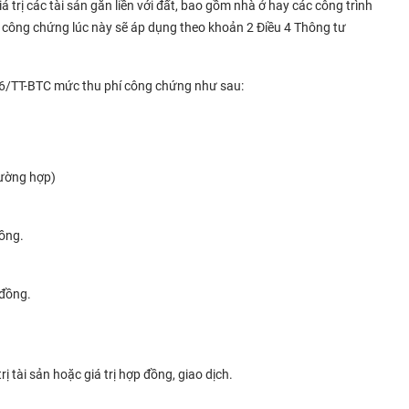
iá trị các tài sản gắn liền với đất, bao gồm nhà ở hay các công trình
í công chứng lúc này sẽ áp dụng theo khoản 2 Điều 4 Thông tư
6/TT-BTC mức thu phí công chứng như sau:
ường hợp)
ồng.
đồng.
trị tài sản hoặc giá trị hợp đồng, giao dịch.