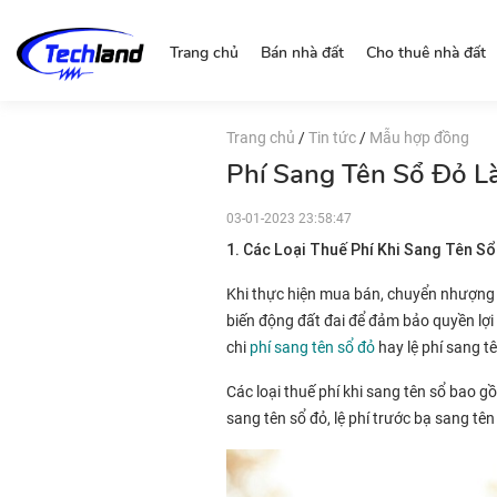
http://nguonchinhchu.vn
Trang chủ
Bán nhà đất
Cho thuê nhà đất
Trang chủ
/
Tin tức
/
Mẫu hợp đồng
Phí Sang Tên Sổ Đỏ L
03-01-2023 23:58:47
1. Các Loại Thuế Phí Khi Sang Tên S
Khi thực hiện mua bán, chuyển nhượng b
biến động đất đai để đảm bảo quyền lợi 
chi
phí sang tên sổ đỏ
hay lệ phí sang t
Các loại thuế phí khi sang tên sổ bao g
sang tên sổ đỏ, lệ phí trước bạ sang tên 