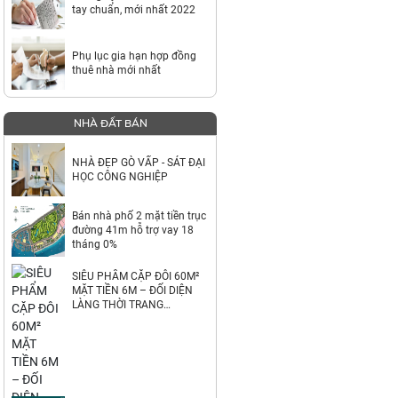
tay chuẩn, mới nhất 2022
Phụ lục gia hạn hợp đồng
thuê nhà mới nhất
NHÀ ĐẤT BÁN
NHÀ ĐẸP GÒ VẤP - SÁT ĐẠI
HỌC CÔNG NGHIỆP
Bán nhà phố 2 mặt tiền trục
đường 41m hỗ trợ vay 18
tháng 0%
SIÊU PHẨM CẶP ĐÔI 60M²
MẶT TIỀN 6M – ĐỐI DIỆN
LÀNG THỜI TRANG
VINHOEMS HÓC MÔN