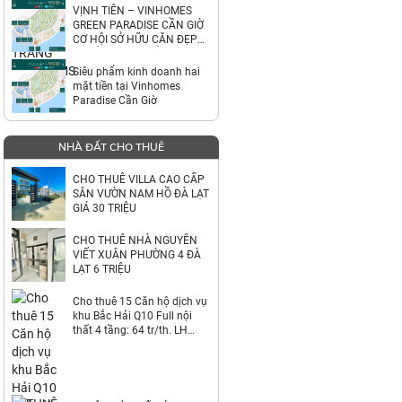
VỊNH TIÊN – VINHOMES
GREEN PARADISE CẦN GIỜ
CƠ HỘI SỞ HỮU CĂN ĐẸP
NGHỈ DƯỠNG & ĐẦU TƯ TẠI
PHÂN KHU
Siêu phẩm kinh doanh hai
mặt tiền tại Vinhomes
Paradise Cần Giờ
NHÀ ĐẤT CHO THUÊ
CHO THUÊ VILLA CAO CẤP
SÂN VƯỜN NAM HỒ ĐÀ LẠT
GIÁ 30 TRIỆU
CHO THUÊ NHÀ NGUYỄN
VIẾT XUÂN PHƯỜNG 4 ĐÀ
LẠT 6 TRIỆU
Cho thuê 15 Căn hộ dịch vụ
khu Bắc Hải Q10 Full nội
thất 4 tầng: 64 tr/th. LH
0823900266