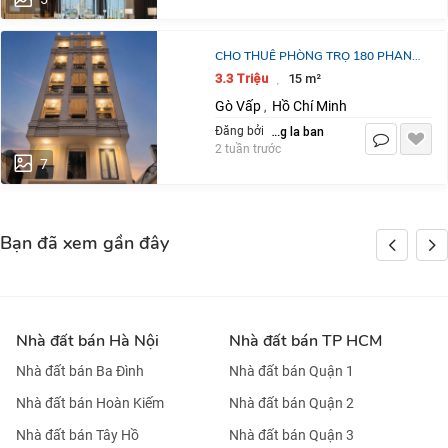
CHO THUÊ PHÒNG TRỌ 180 PHAN
HUY ÍCH, P12, GÒ VẤP.
3.3 Triệu
15 m²
·
3.3TR/15M2/THÁNG.
Gò Vấp
Hồ Chí Minh
,
LH:0359203979
dang la ban
Đăng bởi
2 tuần trước
7
Bạn đã xem gần đây
Nhà đất bán Hà Nội
Nhà đất bán TP HCM
Nhà đất bán Ba Đình
Nhà đất bán Quận 1
Nhà đất bán Hoàn Kiếm
Nhà đất bán Quận 2
Nhà đất bán Tây Hồ
Nhà đất bán Quận 3