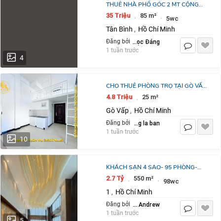
THUÊ NHÀ PHỐ GÓC 2 MT CỘNG
HÒA 4 TẦNG 85M2: 35 TR/TH.
35 Triệu
85 m²
·
·
5wc
0823900266
Tân Bình
Hồ Chí Minh
,
Lê Ngọc Đáng
Đăng bởi
1 tuần trước
4
CHO THUÊ PHÒNG TRỌ TẠI GÒ VẤP
HCM – 25M2 CHỈ 4.8 TRIỆU / THÁNG.
4.8 Triệu
25 m²
·
LH:0359203979.
Gò Vấp
Hồ Chí Minh
,
dang la ban
Đăng bởi
1 tuần trước
10
KHÁCH SẠN 4 SAO- 95 PHÒNG-
VIEW CÔNG VIÊN- NGAY CHỢ BẾN
2.7 Tỷ
550 m²
·
·
98wc
THÀNH- 2,7 TỶ/TH
1
Hồ Chí Minh
,
Nguyên Andrew
Đăng bởi
1 tuần trước
5