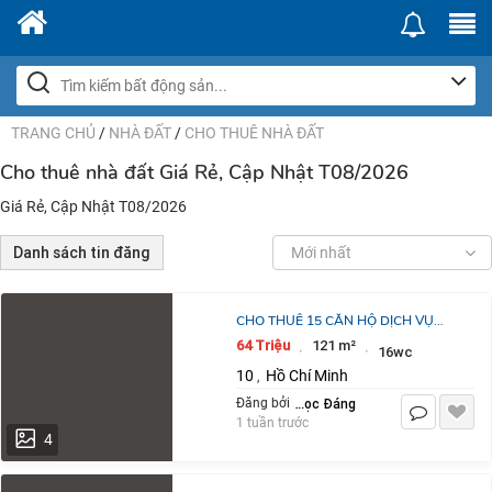
TRANG CHỦ
/
NHÀ ĐẤT
/
CHO THUÊ NHÀ ĐẤT
Cho thuê nhà đất Giá Rẻ, Cập Nhật T08/2026
Giá Rẻ, Cập Nhật T08/2026
Danh sách tin đăng
Mới nhất
CHO THUÊ 15 CĂN HỘ DỊCH VỤ
KHU BẮC HẢI Q10 FULL NỘI THẤT 4
64 Triệu
121 m²
·
·
16wc
TẦNG: 64 TR/TH. LH 0823900266
10
Hồ Chí Minh
,
Lê Ngọc Đáng
Đăng bởi
1 tuần trước
4