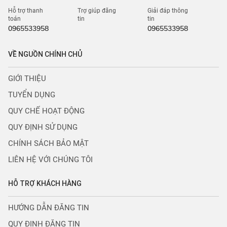
Hỗ trợ thanh
Trợ giúp đăng
Giải đáp thông
toán
tin
tin
0965533958
0965533958
VỀ NGUỒN CHÍNH CHỦ
GIỚI THIỆU
TUYỂN DỤNG
QUY CHẾ HOẠT ĐỘNG
QUY ĐỊNH SỬ DỤNG
CHÍNH SÁCH BẢO MẬT
LIÊN HỆ VỚI CHÚNG TÔI
HỖ TRỢ KHÁCH HÀNG
HƯỚNG DẪN ĐĂNG TIN
QUY ĐỊNH ĐĂNG TIN