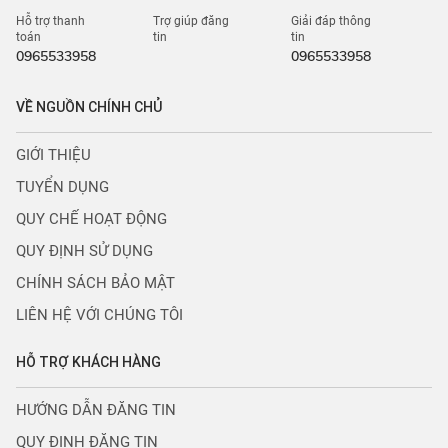
Hỗ trợ thanh
Trợ giúp đăng
Giải đáp thông
toán
tin
tin
0965533958
0965533958
VỀ NGUỒN CHÍNH CHỦ
GIỚI THIỆU
TUYỂN DỤNG
QUY CHẾ HOẠT ĐỘNG
QUY ĐỊNH SỬ DỤNG
CHÍNH SÁCH BẢO MẬT
LIÊN HỆ VỚI CHÚNG TÔI
HỖ TRỢ KHÁCH HÀNG
HƯỚNG DẪN ĐĂNG TIN
QUY ĐỊNH ĐĂNG TIN