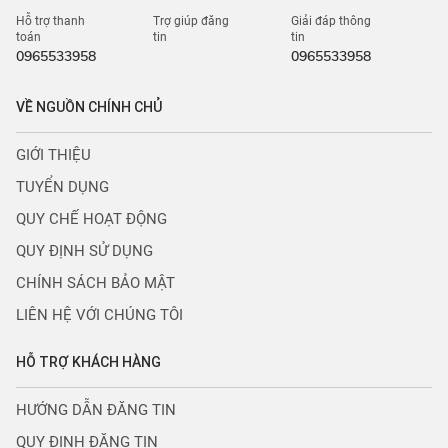
Hỗ trợ thanh
Trợ giúp đăng
Giải đáp thông
toán
tin
tin
0965533958
0965533958
VỀ NGUỒN CHÍNH CHỦ
GIỚI THIỆU
TUYỂN DỤNG
QUY CHẾ HOẠT ĐỘNG
QUY ĐỊNH SỬ DỤNG
CHÍNH SÁCH BẢO MẬT
LIÊN HỆ VỚI CHÚNG TÔI
HỖ TRỢ KHÁCH HÀNG
HƯỚNG DẪN ĐĂNG TIN
QUY ĐỊNH ĐĂNG TIN