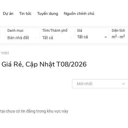
Dự án
Tin tức
Tuyển dụng
Nguồn chính chủ
Danh mục
Tỉnh/Thành phố
Giá
Diện tích
2
2
Tất cả
m
- m
Bán nhà đất
Tất cả
 mini
i Giá Rẻ, Cập Nhật T08/2026
Mới nhất
 tại chưa có tin đăng trong khu vực này