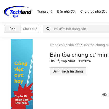
https://nguonchinhchu.vn
Trang chủ
Bán nhà đất
Cho thuê nhà đất
Bán
Cho thuê
Trang chủ
/
Nhà đất
/
Bán tòa chung cư
Bán tòa chung cư min
Giá Rẻ, Cập Nhật T08/2026
Danh sách tin đăng
Hiện