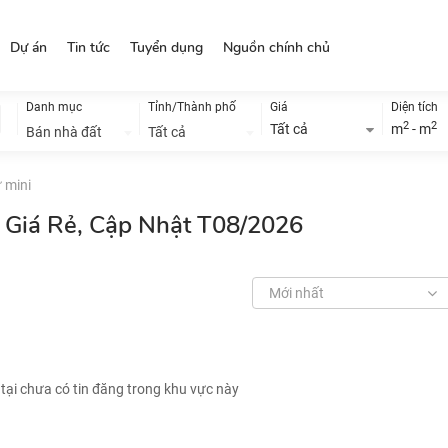
Dự án
Tin tức
Tuyển dụng
Nguồn chính chủ
Danh mục
Tỉnh/Thành phố
Giá
Diện tích
2
2
Tất cả
m
- m
Bán nhà đất
Tất cả
 mini
i Giá Rẻ, Cập Nhật T08/2026
Mới nhất
 tại chưa có tin đăng trong khu vực này