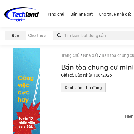
https://nguonchinhchu.vn
Trang chủ
Bán nhà đất
Cho thuê nhà đất
Bán
Cho thuê
Trang chủ
/
Nhà đất
/
Bán tòa chung cư
Bán tòa chung cư min
Giá Rẻ, Cập Nhật T08/2026
Danh sách tin đăng
Hiện