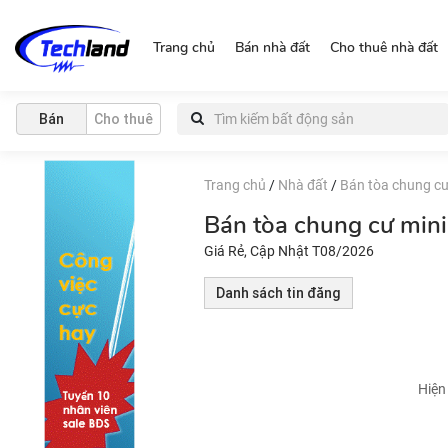
https://nguonchinhchu.vn
Trang chủ
Bán nhà đất
Cho thuê nhà đất
Bán
Cho thuê
Trang chủ
/
Nhà đất
/
Bán tòa chung cư
Bán tòa chung cư min
Giá Rẻ, Cập Nhật T08/2026
Danh sách tin đăng
Hiện