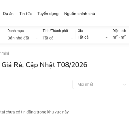
Dự án
Tin tức
Tuyển dụng
Nguồn chính chủ
Danh mục
Tỉnh/Thành phố
Giá
Diện tích
2
2
Tất cả
m
- m
Bán nhà đất
Tất cả
 mini
i Giá Rẻ, Cập Nhật T08/2026
Mới nhất
 tại chưa có tin đăng trong khu vực này