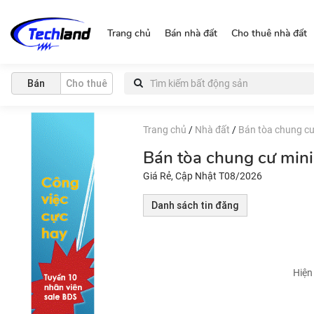
https://nguonchinhchu.vn
Trang chủ
Bán nhà đất
Cho thuê nhà đất
Bán
Cho thuê
Trang chủ
/
Nhà đất
/
Bán tòa chung cư
Bán tòa chung cư min
Giá Rẻ, Cập Nhật T08/2026
Danh sách tin đăng
Hiện