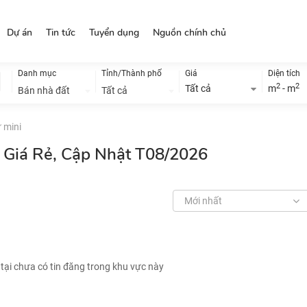
Dự án
Tin tức
Tuyển dụng
Nguồn chính chủ
Danh mục
Tỉnh/Thành phố
Giá
Diện tích
2
2
Tất cả
m
- m
Bán nhà đất
Tất cả
 mini
i Giá Rẻ, Cập Nhật T08/2026
Mới nhất
 tại chưa có tin đăng trong khu vực này