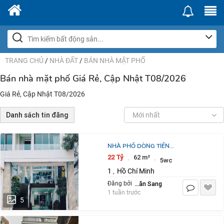
TRANG CHỦ
/
NHÀ ĐẤT
/
BÁN NHÀ MẶT PHỐ
Bán nhà mặt phố Giá Rẻ, Cập Nhật T08/2026
Giá Rẻ, Cập Nhật T08/2026
Danh sách tin đăng
Mới nhất
NHÀ PHỐ DÒNG TIỀN
2.000USD/THÁNG - GẦN CHỢ BẾN
22 Tỷ
62 m²
·
·
5wc
THÀNH - 4 TẦNG, 62M2 – CHỈ 22 TỶ
1
Hồ Chí Minh
,
- ĐƯỜNG THÔNG, ÔTÔ
Nguyễn Văn Sang
Đăng bởi
1 tuần trước
5