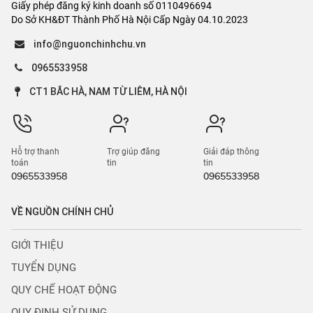
Giấy phép đăng ký kinh doanh số 0110496694
Do Sở KH&ĐT Thành Phố Hà Nội Cấp Ngày 04.10.2023
info@nguonchinhchu.vn
0965533958
CT1 BẮC HÀ, NAM TỪ LIÊM, HÀ NỘI
Hỗ trợ thanh
Trợ giúp đăng
Giải đáp thông
toán
tin
tin
0965533958
0965533958
VỀ NGUỒN CHÍNH CHỦ
GIỚI THIỆU
TUYỂN DỤNG
QUY CHẾ HOẠT ĐỘNG
QUY ĐỊNH SỬ DỤNG