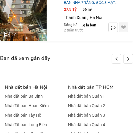
BÁN NHÀ 7 TẦNG, GÓC 3 MẶT
ĐƯỜNG, SỐ 4 NGÕ 521 NGUYỄN
27.5 Tỷ
56 m²
·
TRÃI. LH:0393111533 HOẶC
Thanh Xuân
Hà Nội
,
0934306688.
dang la ban
Đăng bởi
2 tuần trước
10
Bạn đã xem gần đây
Nhà đất bán Hà Nội
Nhà đất bán TP HCM
Nhà đất bán Ba Đình
Nhà đất bán Quận 1
Nhà đất bán Hoàn Kiếm
Nhà đất bán Quận 2
Nhà đất bán Tây Hồ
Nhà đất bán Quận 3
Nhà đất bán Long Biên
Nhà đất bán Quận 4