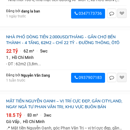
X&ati...
dang la ban
Đăng bởi
0347173736
1 ngày trước
NHÀ PHỐ DÒNG TIỀN 2.000USD/THÁNG - GẦN CHỢ BẾN
THÀNH - 4 TẦNG, 62M2 – CHỈ 22 TỶ - ĐƯỜNG THÔNG, ÔTÔ
22 Tỷ
62 m²
5wc
·
·
1
,
Hồ Chí Minh
- DT : 62m2 (3,8m...
Nguyễn Văn Sang
Đăng bởi
0937907183
1 tuần trước
MẶT TIỀN NGUYỄN OANH – VỊ TRÍ CỰC ĐẸP, GẦN CITYLAND,
NGAY NGÃ TƯ PHAN VĂN TRỊ, KHU VỰC BUÔN BÁN
18.5 Tỷ
83 m²
3wc
·
·
Gò Vấp
,
Hồ Chí Minh
📍 Mặt tiền Nguyễn Oanh, góc Phan Văn Trị – vị trí cực đẹp, gần