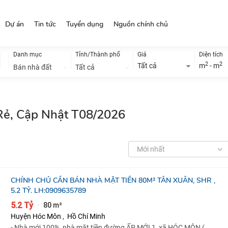
Dự án
Tin tức
Tuyển dụng
Nguồn chính chủ
Danh mục
Tỉnh/Thành phố
Giá
Diện tích
2
2
Tất cả
m
- m
Bán nhà đất
Tất cả
Rẻ, Cập Nhật T08/2026
Mới nhất
CHÍNH CHỦ CẦN BÁN NHÀ MẶT TIỀN 80M² TÂN XUÂN, SHR ,
5.2 TỶ. LH:0909635789
5.2 Tỷ
80 m²
·
Huyện Hóc Môn
,
Hồ Chí Minh
- Nhà mới 100%, nhà mặt tiền đường ẤP MỚI 1, xã HÓC MÔN (