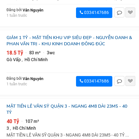
CityLand, ngay ngã tư Phan Văn Trị,...
Vân Nguyên
Đăng bởi
0334147686
1 tuần trước
GIẢM 1 TỶ - MẶT TIỀN KHU VIP SIÊU ĐẸP - NGUYỄN OANH &
PHAN VĂN TRỊ - KHU KINH DOANH ĐÔNG ĐÚC
18.5 Tỷ
83 m²
3wc
·
·
Gò Vấp
,
Hồ Chí Minh
Vân Nguyên
Đăng bởi
0334147686
1 tuần trước
MẶT TIỀN LÊ VĂN SỸ QUẬN 3 - NGANG 4M8 DÀI 23M5 - 40
TỶ
40 Tỷ
107 m²
·
3
,
Hồ Chí Minh
MẶT TIỀN LÊ VĂN SỸ QUẬN 3 - NGANG 4M8 DÀI 23M5 - 40 TỶ ...