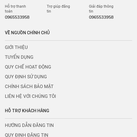
Hỗ trợ thanh
Trợ giúp đăng
Giải đáp thông
toán
tin
tin
0965533958
0965533958
VỀ NGUỒN CHÍNH CHỦ
GIỚI THIỆU
TUYỂN DỤNG
QUY CHẾ HOẠT ĐỘNG
QUY ĐỊNH SỬ DỤNG
CHÍNH SÁCH BẢO MẬT
LIÊN HỆ VỚI CHÚNG TÔI
HỖ TRỢ KHÁCH HÀNG
HƯỚNG DẪN ĐĂNG TIN
QUY ĐỊNH ĐĂNG TIN