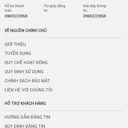
Hỗ trợ thanh
Trợ giúp đăng
Giải đáp thông
toán
tin
tin
0965533958
0965533958
VỀ NGUỒN CHÍNH CHỦ
GIỚI THIỆU
TUYỂN DỤNG
QUY CHẾ HOẠT ĐỘNG
QUY ĐỊNH SỬ DỤNG
CHÍNH SÁCH BẢO MẬT
LIÊN HỆ VỚI CHÚNG TÔI
HỖ TRỢ KHÁCH HÀNG
HƯỚNG DẪN ĐĂNG TIN
QUY ĐỊNH ĐĂNG TIN