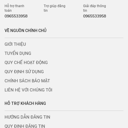
Hỗ trợ thanh
Trợ giúp đăng
Giải đáp thông
toán
tin
tin
0965533958
0965533958
VỀ NGUỒN CHÍNH CHỦ
GIỚI THIỆU
TUYỂN DỤNG
QUY CHẾ HOẠT ĐỘNG
QUY ĐỊNH SỬ DỤNG
CHÍNH SÁCH BẢO MẬT
LIÊN HỆ VỚI CHÚNG TÔI
HỖ TRỢ KHÁCH HÀNG
HƯỚNG DẪN ĐĂNG TIN
QUY ĐỊNH ĐĂNG TIN