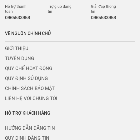
Hỗ trợ thanh
Trợ giúp đăng
Giải đáp thông
toán
tin
tin
0965533958
0965533958
VỀ NGUỒN CHÍNH CHỦ
GIỚI THIỆU
TUYỂN DỤNG
QUY CHẾ HOẠT ĐỘNG
QUY ĐỊNH SỬ DỤNG
CHÍNH SÁCH BẢO MẬT
LIÊN HỆ VỚI CHÚNG TÔI
HỖ TRỢ KHÁCH HÀNG
HƯỚNG DẪN ĐĂNG TIN
QUY ĐỊNH ĐĂNG TIN