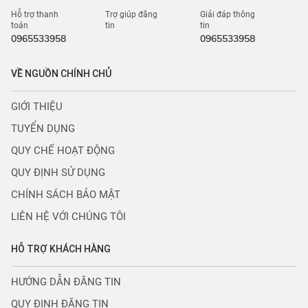
Hỗ trợ thanh
Trợ giúp đăng
Giải đáp thông
toán
tin
tin
0965533958
0965533958
VỀ NGUỒN CHÍNH CHỦ
GIỚI THIỆU
TUYỂN DỤNG
QUY CHẾ HOẠT ĐỘNG
QUY ĐỊNH SỬ DỤNG
CHÍNH SÁCH BẢO MẬT
LIÊN HỆ VỚI CHÚNG TÔI
HỖ TRỢ KHÁCH HÀNG
HƯỚNG DẪN ĐĂNG TIN
QUY ĐỊNH ĐĂNG TIN