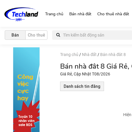
https://nguonchinhchu.vn
Trang chủ
Bán nhà đất
Cho thuê nhà đất
Bán
Cho thuê
Trang chủ
/
Nhà đất
/
Bán nhà đât 8
Bán nhà đât 8 Giá Rẻ
Giá Rẻ, Cập Nhật T08/2026
Danh sách tin đăng
Hiện