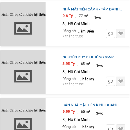
NHÀ MẶT TIỀN CẤP 4 - TÁM DANH -
P4, GIÁ : 9.6 TỈ (T/L)
9.6 Tỷ
77 m²
·
·
1wc
8
Hồ Chí Minh
,
Mr Vũ BĐS Tâm Điền
Đăng bởi
7 tháng trước
NGUYỄN DUY DT KHỦNG 65M2
TẶNG GIẤY PHÉP XÂY DỰNG
3.95 Tỷ
65 m²
·
·
1wc
8
Hồ Chí Minh
,
Nguyễn Thị Thảo My
Đăng bởi
7 tháng trước
BÁN NHÀ MẶT TIỀN KINH DOANH
P13-Q8
9.99 Tỷ
60 m²
·
·
3wc
8
Hồ Chí Minh
,
Nguyễn Thị Thảo My
Đăng bởi