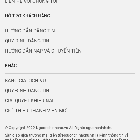
LIÊN HỆ VỚI CHÚNG TÔI
HỖ TRỢ KHÁCH HÀNG
HƯỚNG DẪN ĐĂNG TIN
QUY ĐỊNH ĐĂNG TIN
HƯỚNG DẪN NẠP VÀ CHUYỂN TIỀN
KHÁC
BẢNG GIÁ DỊCH VỤ
QUY ĐỊNH ĐĂNG TIN
GIẢI QUYẾT KHIẾU NẠI
GIỚI THIỆU THÀNH VIÊN MỚI
© Copyright 2022 Nguonchinhchu.vn All Rights nguonchinhchu.
Sàn giao dịch thương mại điện tử Nguonchinhchu.vn là kênh thông tin về