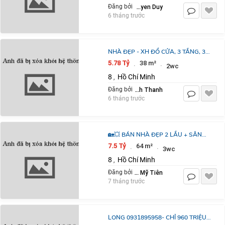
Nguyen Duy
Đăng bởi
6 tháng trước
NHÀ ĐẸP - XH ĐỔ CỬA, 3 TẦNG, 3
PN, LIÊN TỈNH 5
5.78 Tỷ
38 m²
·
·
2wc
8
Hồ Chí Minh
,
Trịnh Thanh
Đăng bởi
6 tháng trước
🏡💥 BÁN NHÀ ĐẸP 2 LẦU + SÂN
THƯỢNG – P13 QUẬN 8 – CHỈ 7.5 TỶ
7.5 Tỷ
64 m²
·
·
3wc
TL
8
Hồ Chí Minh
,
Trần Mỹ Tiên
Đăng bởi
7 tháng trước
LONG 0931895958- CHỈ 960 TRIỆU