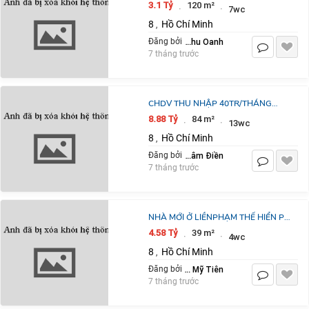
NHẬN NỀN & SỔ SHOPHOUSE
3.1 Tỷ
120 m²
·
·
7wc
120M2 MẶT TIỀN KINH DOANH
8
Hồ Chí Minh
,
NGAY TẠI AGORACITY
Nguyễn Thu Oanh
Đăng bởi
7 tháng trước
CHDV THU NHẬP 40TR/THÁNG
HẺM 100 DƯƠNG BÁ TRẠC -
8.88 Tỷ
84 m²
·
·
13wc
PHƯỜNG CHÁNH HƯNG-P2 CŨ
8
Hồ Chí Minh
,
Mr Vũ BĐS Tâm Điền
Đăng bởi
7 tháng trước
NHÀ MỚI Ở LIỀNPHẠM THẾ HIỂN P6
Q8 ( THUỘC PHƯỜNG BÌNH ĐÔNG)
4.58 Tỷ
39 m²
·
·
4wc
NỞ HẬU KHỦNG 7,3M
8
Hồ Chí Minh
,
Trần Mỹ Tiên
Đăng bởi
7 tháng trước