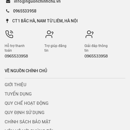
info@nguonchinhchu.vn
0965533958
CT1 BẮC HÀ, NAM TỪ LIÊM, HÀ NỘI
Hỗ trợ thanh
Trợ giúp đăng
Giải đáp thông
toán
tin
tin
0965533958
0965533958
VỀ NGUỒN CHÍNH CHỦ
GIỚI THIỆU
TUYỂN DỤNG
QUY CHẾ HOẠT ĐỘNG
QUY ĐỊNH SỬ DỤNG
CHÍNH SÁCH BẢO MẬT