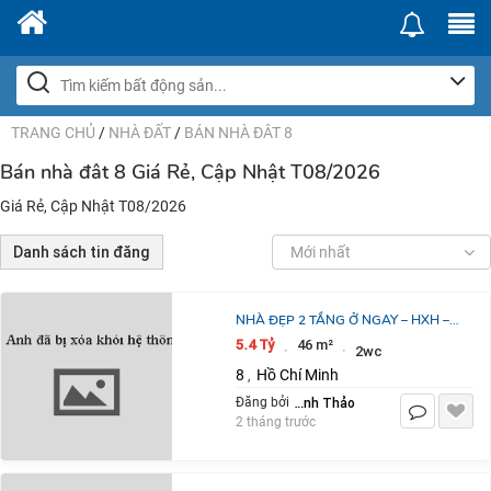
TRANG CHỦ
/
NHÀ ĐẤT
/
BÁN NHÀ ĐÂT 8
Bán nhà đât 8 Giá Rẻ, Cập Nhật T08/2026
Giá Rẻ, Cập Nhật T08/2026
Danh sách tin đăng
Mới nhất
NHÀ ĐẸP 2 TẦNG Ở NGAY – HXH –
PHẠM THẾ HIỂN – 92M2 CHỈ 5,4 TỶ
5.4 Tỷ
46 m²
·
·
2wc
TL
8
Hồ Chí Minh
,
Nguyễn Thị Thanh Thảo
Đăng bởi
2 tháng trước