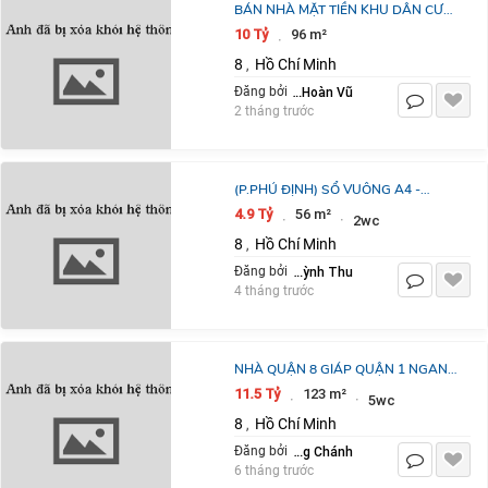
BÁN NHÀ MẶT TIỀN KHU DÂN CƯ
BÌNH HƯNG ĐỐI DIỆN BẾN XE
10 Tỷ
96 m²
·
QUẬN 8 ( 96M2 - 4 TẦNG )
8
Hồ Chí Minh
,
Tô Hoàn Vũ
Đăng bởi
2 tháng trước
(P.PHÚ ĐỊNH) SỔ VUÔNG A4 -
CONTAINER ĐẬU NGÀY ĐÊM - 54M2
4.9 Tỷ
56 m²
·
·
2wc
- HẺM Ô TÔ THÔNG - QUA QUẬN 6
8
Hồ Chí Minh
,
BÌNH PHÚ
Nguyễn Thị Quỳnh Thu
Đăng bởi
4 tháng trước
NHÀ QUẬN 8 GIÁP QUẬN 1 NGANG
5X25 DT 123M2 NGUYỄN THỊ TẦN
11.5 Tỷ
123 m²
·
·
5wc
11 TỶ 5- 0931172218
8
Hồ Chí Minh
,
Lưu Bùi Trung Chánh
Đăng bởi
6 tháng trước