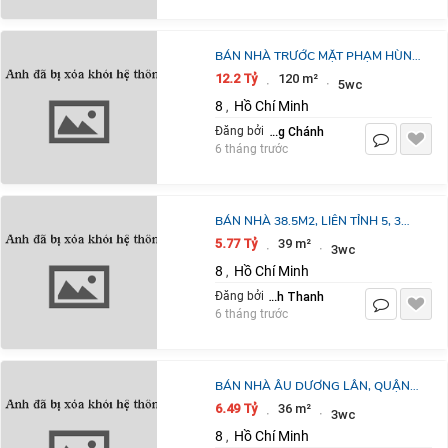
BÁN NHÀ TRƯỚC MẶT PHẠM HÙNG
6.3X19 CỰC HIẾM CHỈ 12 TỶ 2 -
12.2 Tỷ
120 m²
·
·
5wc
0931172218
8
Hồ Chí Minh
,
Lưu Bùi Trung Chánh
Đăng bởi
6 tháng trước
BÁN NHÀ 38.5M2, LIÊN TỈNH 5, 3
TẦNG, 3PN, XH ĐỔ CỬA
5.77 Tỷ
39 m²
·
·
3wc
8
Hồ Chí Minh
,
Trịnh Thanh
Đăng bởi
6 tháng trước
BÁN NHÀ ÂU DƯƠNG LÂN, QUẬN
8, FULL ĐỒ VÀO Ở LIỀN, 4 TẦNG,
6.49 Tỷ
36 m²
·
·
3wc
36M², SỔ RIÊNG, CHỈ 6,49 TỶ
8
Hồ Chí Minh
,