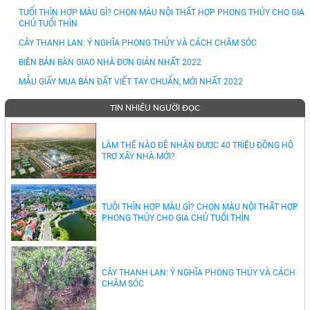
TUỔI THÌN HỢP MÀU GÌ? CHỌN MÀU NỘI THẤT HỢP PHONG THỦY CHO GIA
CHỦ TUỔI THÌN
CÂY THANH LAN: Ý NGHĨA PHONG THỦY VÀ CÁCH CHĂM SÓC
BIÊN BẢN BÀN GIAO NHÀ ĐƠN GIẢN NHẤT 2022
MẪU GIẤY MUA BÁN ĐẤT VIẾT TAY CHUẨN, MỚI NHẤT 2022
TIN NHIỀU NGƯỜI ĐỌC
LÀM THẾ NÀO ĐỂ NHẬN ĐƯỢC 40 TRIỆU ĐỒNG HỖ
TRỢ XÂY NHÀ MỚI?
TUỔI THÌN HỢP MÀU GÌ? CHỌN MÀU NỘI THẤT HỢP
PHONG THỦY CHO GIA CHỦ TUỔI THÌN
CÂY THANH LAN: Ý NGHĨA PHONG THỦY VÀ CÁCH
CHĂM SÓC