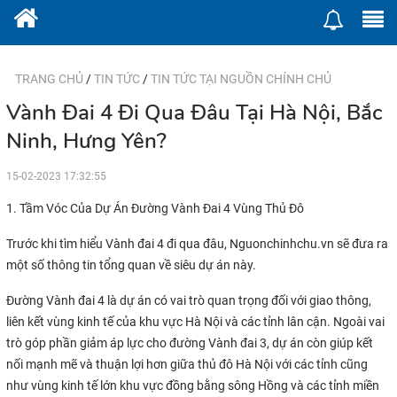
TRANG CHỦ
/
TIN TỨC
/
TIN TỨC TẠI NGUỒN CHÍNH CHỦ
Vành Đai 4 Đi Qua Đâu Tại Hà Nội, Bắc
Ninh, Hưng Yên?
15-02-2023 17:32:55
1. Tầm Vóc Của Dự Án Đường Vành Đai 4 Vùng Thủ Đô
Trước khi tìm hiểu Vành đai 4 đi qua đâu, Nguonchinhchu.vn sẽ đưa ra
một số thông tin tổng quan về siêu dự án này.
Đường Vành đai 4 là dự án có vai trò quan trọng đối với giao thông,
liên kết vùng kinh tế của khu vực Hà Nội và các tỉnh lân cận. Ngoài vai
trò góp phần giảm áp lực cho đường Vành đai 3, dự án còn giúp kết
nối mạnh mẽ và thuận lợi hơn giữa thủ đô Hà Nội với các tỉnh cũng
như vùng kinh tế lớn khu vực đồng bằng sông Hồng và các tỉnh miền