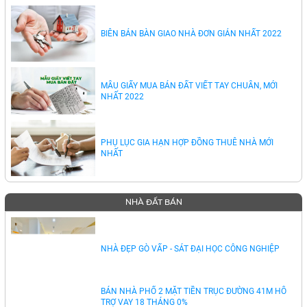
BIÊN BẢN BÀN GIAO NHÀ ĐƠN GIẢN NHẤT 2022
MẪU GIẤY MUA BÁN ĐẤT VIẾT TAY CHUẨN, MỚI
NHẤT 2022
PHỤ LỤC GIA HẠN HỢP ĐỒNG THUÊ NHÀ MỚI
NHẤT
NHÀ ĐẤT BÁN
NHÀ ĐẸP GÒ VẤP - SÁT ĐẠI HỌC CÔNG NGHIỆP
BÁN NHÀ PHỐ 2 MẶT TIỀN TRỤC ĐƯỜNG 41M HỖ
TRỢ VAY 18 THÁNG 0%