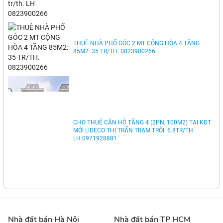
CHO THUÊ 15 CĂN HỘ DỊCH VỤ KHU BẮC HẢI Q10
FULL NỘI THẤT 4 TẦNG: 64 TR/TH. LH 0823900266
THUÊ NHÀ PHỐ GÓC 2 MT CỘNG HÒA 4 TẦNG
85M2: 35 TR/TH. 0823900266
CHO THUÊ CĂN HỘ TẦNG 4 (2PN, 100M2) TẠI KĐT
MỚI LIDECO THỊ TRẤN TRẠM TRÔI. 6.8TR/TH.
LH:0971928881