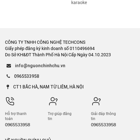
Cho thuê nhà hàng, quán
karaoke
CÔNG TY TNHH CÔNG NGHỆ TECHCONS
Giấy phép đăng ký kinh doanh số 0110496694
Do Sở KH&ĐT Thành Phố Hà Nội Cấp Ngày 04.10.2023
info@nguonchinhchu.vn
0965533958
CT1 BẮC HÀ, NAM TỪ LIÊM, HÀ NỘI
Hỗ trợ thanh
Trợ giúp đăng
Giải đáp thông
toán
tin
tin
0965533958
0965533958