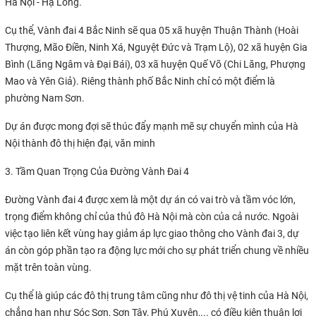
Hà Nội - Hạ Long.
Cụ thể, Vành đai 4 Bắc Ninh sẽ qua 05 xã huyện Thuận Thành (Hoài
Thượng, Mão Điền, Ninh Xá, Nguyệt Đức và Trạm Lộ), 02 xã huyện Gia
Bình (Lãng Ngâm và Đại Bái), 03 xã huyện Quế Võ (Chi Lăng, Phượng
Mao và Yên Giả). Riêng thành phố Bắc Ninh chỉ có một điểm là
phường Nam Sơn.
Dự án được mong đợi sẽ thúc đẩy mạnh mẽ sự chuyển mình của Hà
Nội thành đô thị hiện đại, văn minh
3. Tầm Quan Trọng Của Đường Vành Đai 4
Đường Vành đai 4 được xem là một dự án có vai trò và tầm vóc lớn,
trọng điểm không chỉ của thủ đô Hà Nội mà còn của cả nước. Ngoài
việc tạo liên kết vùng hay giảm áp lực giao thông cho Vành đai 3, dự
án còn góp phần tạo ra động lực mới cho sự phát triển chung về nhiều
mặt trên toàn vùng.
Cụ thể là giúp các đô thị trung tâm cũng như đô thị vệ tinh của Hà Nội,
chẳng hạn như Sóc Sơn, Sơn Tây, Phú Xuyên,... có điều kiện thuận lợi