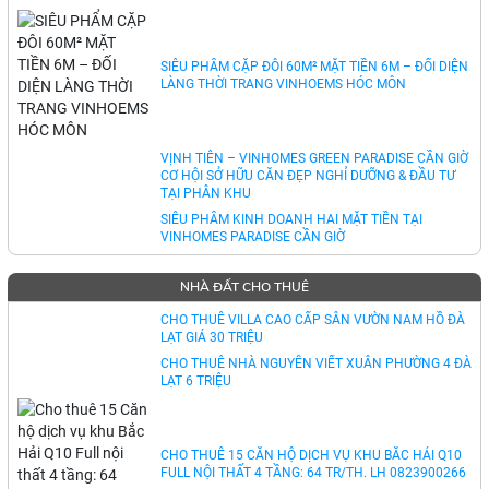
SIÊU PHẨM CẶP ĐÔI 60M² MẶT TIỀN 6M – ĐỐI DIỆN
LÀNG THỜI TRANG VINHOEMS HÓC MÔN
VỊNH TIÊN – VINHOMES GREEN PARADISE CẦN GIỜ
CƠ HỘI SỞ HỮU CĂN ĐẸP NGHỈ DƯỠNG & ĐẦU TƯ
TẠI PHÂN KHU
SIÊU PHẨM KINH DOANH HAI MẶT TIỀN TẠI
VINHOMES PARADISE CẦN GIỜ
NHÀ ĐẤT CHO THUÊ
CHO THUÊ VILLA CAO CẤP SÂN VƯỜN NAM HỒ ĐÀ
LẠT GIÁ 30 TRIỆU
CHO THUÊ NHÀ NGUYỄN VIẾT XUÂN PHƯỜNG 4 ĐÀ
LẠT 6 TRIỆU