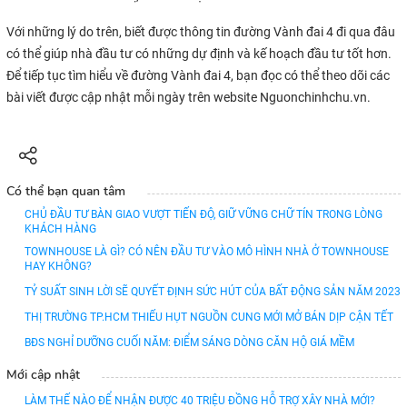
Với những lý do trên, biết được thông tin đường Vành đai 4 đi qua đâu
có thể giúp nhà đầu tư có những dự định và kế hoạch đầu tư tốt hơn.
Để tiếp tục tìm hiểu về đường Vành đai 4, bạn đọc có thể theo dõi các
bài viết được cập nhật mỗi ngày trên website Nguonchinhchu.vn.
Có thể bạn quan tâm
CHỦ ĐẦU TƯ BÀN GIAO VƯỢT TIẾN ĐỘ, GIỮ VỮNG CHỮ TÍN TRONG LÒNG
KHÁCH HÀNG
TOWNHOUSE LÀ GÌ? CÓ NÊN ĐẦU TƯ VÀO MÔ HÌNH NHÀ Ở TOWNHOUSE
HAY KHÔNG?
TỶ SUẤT SINH LỜI SẼ QUYẾT ĐỊNH SỨC HÚT CỦA BẤT ĐỘNG SẢN NĂM 2023
THỊ TRƯỜNG TP.HCM THIẾU HỤT NGUỒN CUNG MỚI MỞ BÁN DỊP CẬN TẾT
BĐS NGHỈ DƯỠNG CUỐI NĂM: ĐIỂM SÁNG DÒNG CĂN HỘ GIÁ MỀM
Mới cập nhật
LÀM THẾ NÀO ĐỂ NHẬN ĐƯỢC 40 TRIỆU ĐỒNG HỖ TRỢ XÂY NHÀ MỚI?