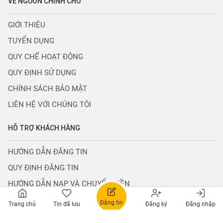
VỀ NGUỒN CHÍNH CHỦ
GIỚI THIỆU
TUYỂN DỤNG
QUY CHẾ HOẠT ĐỘNG
QUY ĐỊNH SỬ DỤNG
CHÍNH SÁCH BẢO MẬT
LIÊN HỆ VỚI CHÚNG TÔI
HỖ TRỢ KHÁCH HÀNG
HƯỚNG DẪN ĐĂNG TIN
QUY ĐỊNH ĐĂNG TIN
Đăng tin
HƯỚNG DẪN NẠP VÀ CHUYỂN TIỀN
Trang chủ
Tin đã lưu
Đăng ký
Đăng nhập