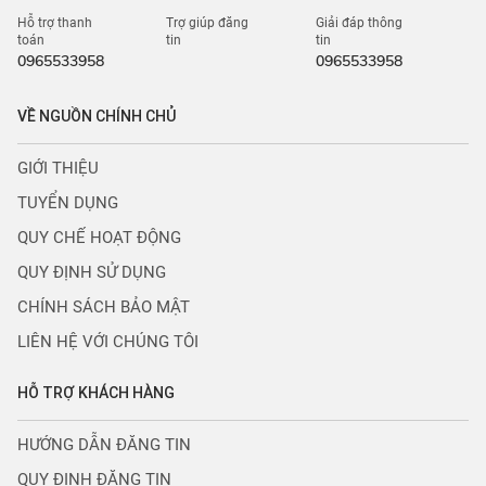
Hỗ trợ thanh
Trợ giúp đăng
Giải đáp thông
toán
tin
tin
0965533958
0965533958
VỀ NGUỒN CHÍNH CHỦ
GIỚI THIỆU
TUYỂN DỤNG
QUY CHẾ HOẠT ĐỘNG
QUY ĐỊNH SỬ DỤNG
CHÍNH SÁCH BẢO MẬT
LIÊN HỆ VỚI CHÚNG TÔI
HỖ TRỢ KHÁCH HÀNG
HƯỚNG DẪN ĐĂNG TIN
QUY ĐỊNH ĐĂNG TIN