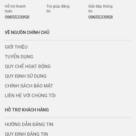
Hỗ trợ thanh
Trợ giúp đăng
Giải đáp thông
toán
tin
tin
0965533958
0965533958
VỀ NGUỒN CHÍNH CHỦ
GIỚI THIỆU
TUYỂN DỤNG
QUY CHẾ HOẠT ĐỘNG
QUY ĐỊNH SỬ DỤNG
CHÍNH SÁCH BẢO MẬT
LIÊN HỆ VỚI CHÚNG TÔI
HỖ TRỢ KHÁCH HÀNG
HƯỚNG DẪN ĐĂNG TIN
QUY ĐỊNH ĐĂNG TIN